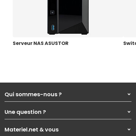
Serveur NAS ASUSTOR
Swit
Qui sommes-nous ?
Qui sommes-nous ?
Une question ?
Nos services
Les magasins Materiel.net
Rubrique d'aide / FAQ
Nos solutions pour les pros
Materiel.net & vous
Paiement, livraison
Contactez-nous