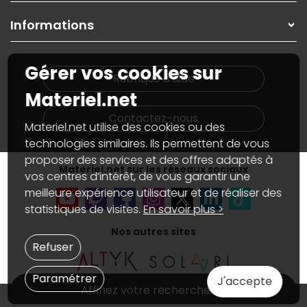
Garanties
,
Pack Zen
On répare votre PC portable
SAV, demander un retour
Informations
On rachète votre carte graphique
Informations
PC sur mesure : Votre RDV personnalisé
Guides d'achats et tutoriels
Plan du site
Notre démarche écologique
Gérer vos cookies sur
Nos marques
Materiel.net recrute
Rubrique d'aide
Conditions générales de vente
Notre programme d'affiliation
Materiel.net
Marketplace
Partenariat & Sponsoring
Informations légales
Contactez-nous
Materiel.net utilise des cookies ou des
Données personnelles
et
cookies
Gérer vos cookies
technologies similaires. Ils permettent de vous
Accessibilité : non conforme
proposer des services et des offres adaptés à
Materiel.net sur les réseaux sociaux
vos centres d’intérêt, de vous garantir une
meilleure expérience utilisateur et de réaliser des
statistiques de visites.
En savoir plus >
Nos autres sites
Refuser
Paramétrer
J'accepte
Affinez votre recherche