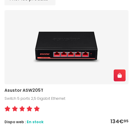
Asustor ASW205T
Switch 5 ports 2,5 Gigabit Ethernet
134€
95
Dispo web :
En stock