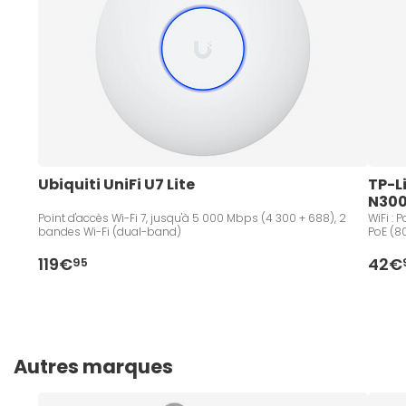
Ubiquiti UniFi U7 Lite
TP-Li
N30
Point d'accès Wi-Fi 7, jusqu'à 5 000 Mbps (4 300 + 688), 2
WiFi : 
bandes Wi-Fi (dual-band)
PoE (8
119€
42€
95
Autres marques