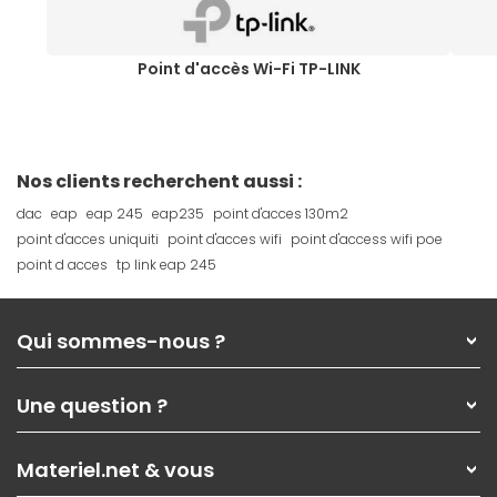
Point d'accès Wi-Fi TP-LINK
Nos clients recherchent aussi :
dac
eap
eap 245
eap235
point d'acces 130m2
point d'acces uniquiti
point d'acces wifi
point d'access wifi poe
point d acces
tp link eap 245
Qui sommes-nous ?
Qui sommes-nous ?
Une question ?
Nos services
Les magasins Materiel.net
Rubrique d'aide / FAQ
Nos solutions pour les pros
Materiel.net & vous
Paiement, livraison
Contactez-nous