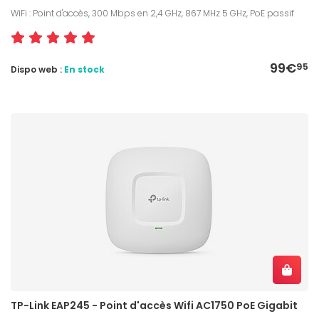
WiFi : Point d'accès, 300 Mbps en 2,4 GHz, 867 MHz 5 GHz, PoE passif
99€
95
Dispo web :
En stock
TP-Link EAP245 - Point d'accès Wifi AC1750 PoE Gigabit