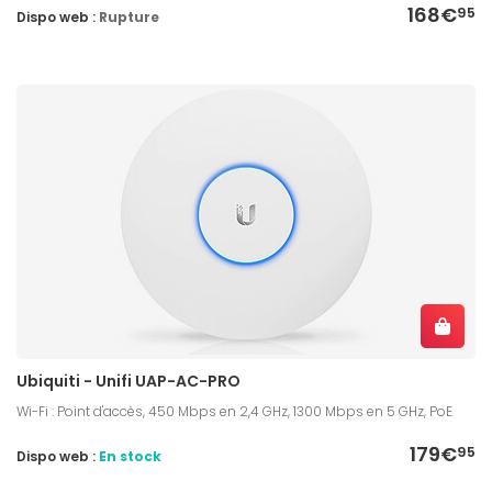
168€
95
Dispo web :
Rupture
Ubiquiti - Unifi UAP-AC-PRO
Wi-Fi : Point d'accès, 450 Mbps en 2,4 GHz, 1300 Mbps en 5 GHz, PoE
179€
95
Dispo web :
En stock