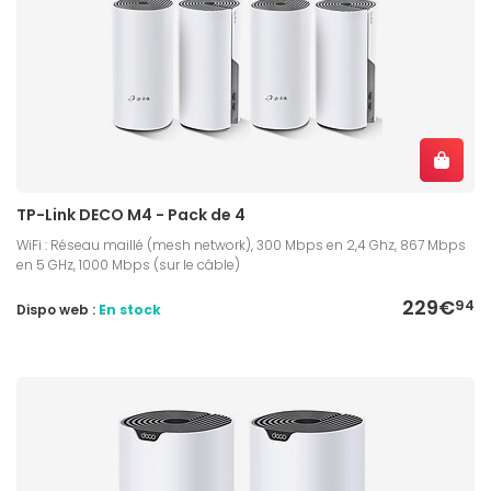
TP-Link DECO M4 - Pack de 4
WiFi : Réseau maillé (mesh network), 300 Mbps en 2,4 Ghz, 867 Mbps
en 5 GHz, 1000 Mbps (sur le câble)
229€
94
Dispo web :
En stock