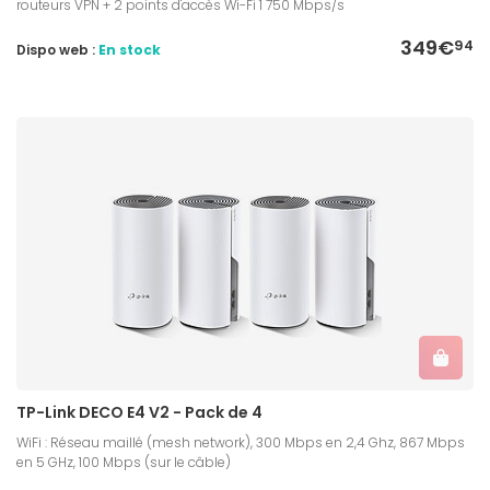
routeurs VPN + 2 points d'accès Wi-Fi 1 750 Mbps/s
349€
94
Dispo web :
En stock
TP-Link DECO E4 V2 - Pack de 4
WiFi : Réseau maillé (mesh network), 300 Mbps en 2,4 Ghz, 867 Mbps
en 5 GHz, 100 Mbps (sur le câble)