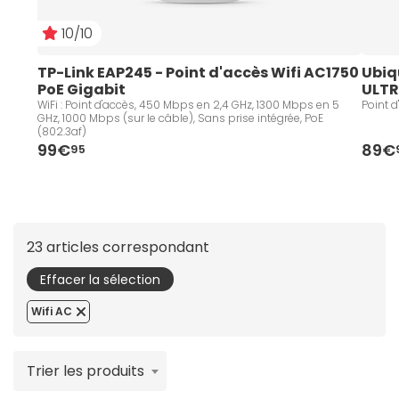
10/10
TP-Link EAP245 - Point d'accès Wifi AC1750 
Ubiq
PoE Gigabit
ULTR
WiFi : Point d'accès, 450 Mbps en 2,4 GHz, 1300 Mbps en 5
Point d
GHz, 1000 Mbps (sur le câble), Sans prise intégrée, PoE
(802.3af)
99€
89€
95
23 articles correspondant
Effacer la sélection
Wifi AC
Trier les produits