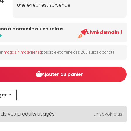
4
Une erreur est survenue
son à domicile ou en relais
Livré demain !
k
 en
magasin materiel.net
possible et offerte dès 200 euros d'achat !
Ajouter au panier
ger
 de vos produits usagés
En savoir plus