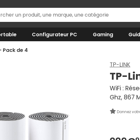
rtable
Configurateur PC
Gaming
Gui
- Pack de 4
TP-LINK
TP-Li
WiFi : Rés
Ghz, 867 
Donnez votr