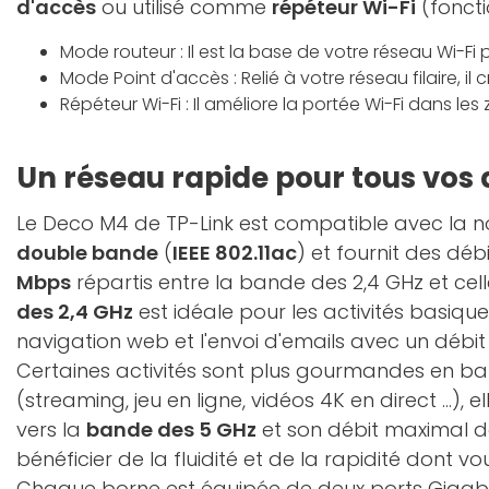
d'accès
ou utilisé comme
répéteur Wi-Fi
(foncti
Mode routeur : Il est la base de votre réseau Wi-Fi p
Mode Point d'accès : Relié à votre réseau filaire, i
Répéteur Wi-Fi : Il améliore la portée Wi-Fi dans les 
Un réseau rapide pour tous vos 
Le Deco M4 de TP-Link est compatible avec la
double bande
(
IEEE 802.11ac
) et fournit des déb
Mbps
répartis entre la bande des 2,4 GHz et cel
des 2,4 GHz
est idéale pour les activités basiq
navigation web et l'envoi d'emails avec un débi
Certaines activités sont plus gourmandes en b
(streaming, jeu en ligne, vidéos 4K en direct ...), e
vers la
bande des 5 GHz
et son débit maximal 
bénéficier de la fluidité et de la rapidité dont v
Chaque borne est équipée de deux ports Gigabi