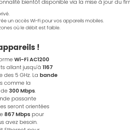
onnalité bientôt disponible via la mise à jour du fi
rivé.
l crée un accès Wi-Fi pour vos appareils mobiles.
zones où le débit est faible.
appareils !
 norme
Wi-Fi AC1200
its allant jusqu'à
1167
le des 5 GHz. La
bande
ues comme la
t de
300 Mbps
.
ande passante
lles seront orientées
de
867 Mbps
pour
ous avez besoin.
t Ethernet pour