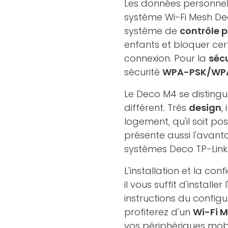
Les données personnell
système Wi-Fi Mesh Dec
système de
contrôle 
enfants et bloquer cert
connexion. Pour la
sécu
sécurité
WPA-PSK/WP
Le Deco M4 se disting
différent. Très
design
,
logement, qu'il soit po
présente aussi l'avant
systèmes Deco TP-Link
L'installation et la con
il vous suffit d'installer l
instructions du config
profiterez d'un
Wi-Fi 
vos périphériques mobi