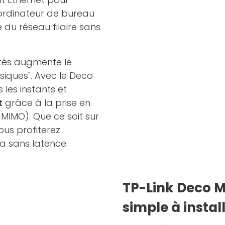
 ordinateur de bureau
é du réseau filaire sans
tés augmente le
siques". Avec le Deco
 les instants et
t
grâce à la prise en
 MIMO). Que ce soit sur
ous profiterez
a sans latence.
TP-Link Deco M4
simple à instal