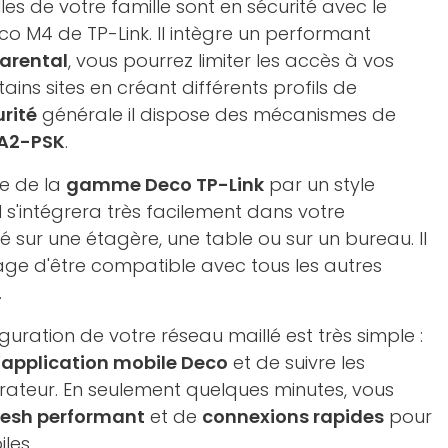
es de votre famille sont en sécurité avec le
o M4 de TP-Link. Il intègre un performant
parental
, vous pourrez limiter les accès à vos
ains sites en créant différents profils de
rité
générale il dispose des mécanismes de
A2-PSK
.
ue de la
gamme Deco TP-Link
par un style
 il s'intégrera très facilement dans votre
sé sur une étagère, une table ou sur un bureau. Il
age d'être compatible avec tous les autres
.
figuration de votre réseau maillé est très simple :
'
application mobile Deco
et de suivre les
urateur. En seulement quelques minutes, vous
Mesh performant
et de
connexions rapides
pour
les.