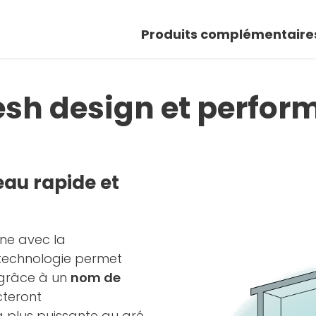
Produits complémentaire
esh design et perfor
eau rapide et
ne avec la
 technologie permet
 grâce à un
nom de
cteront
 plus puissante au gré