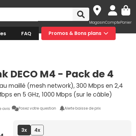
Magasin
Compte
Panier
des
FAQ
Promos & Bons plans
nk DECO M4 - Pack de 4
eau maillé (mesh network), 300 Mbps en 2,4
Mbps en 5 GHz, 1000 Mbps (sur le câble)
Posez votre question
Alerte baisse de prix
e avis
3x
4x