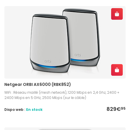
Netgear ORBI AX6000 (RBK852)
WiFi : Réseau maillé (mesh network), 1200 Mbps en 2,4 Ghz, 2400 +
2400 Mbps en 5 GHz, 2500 Mbps (sur le câble)
829€
95
Dispo web :
En stock