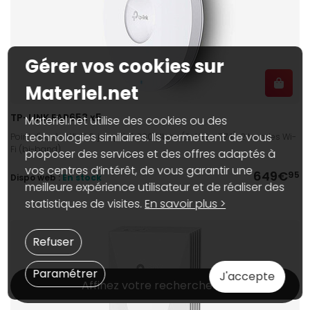
Gérer vos cookies sur
Materiel.net
TP-LINK EAP653 x5
Materiel.net utilise des cookies ou des
technologies similaires. Ils permettent de vous
Point d'accès Wi-Fi 6, jusqu'à 3 000 Mbps (2 402 + 574), 2 bandes Wi-
Fi (bi-band)
proposer des services et des offres adaptés à
vos centres d’intérêt, de vous garantir une
649€
95
Dispo web :
En stock
meilleure expérience utilisateur et de réaliser des
statistiques de visites.
En savoir plus >
Refuser
Paramétrer
J'accepte
Affinez votre recherche