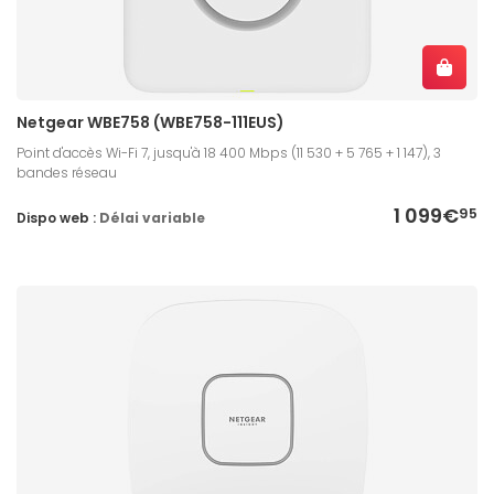
Netgear WBE758 (WBE758-111EUS)
Point d'accès Wi-Fi 7, jusqu'à 18 400 Mbps (11 530 + 5 765 + 1 147), 3
bandes réseau
1 099€
95
Dispo web :
Délai variable