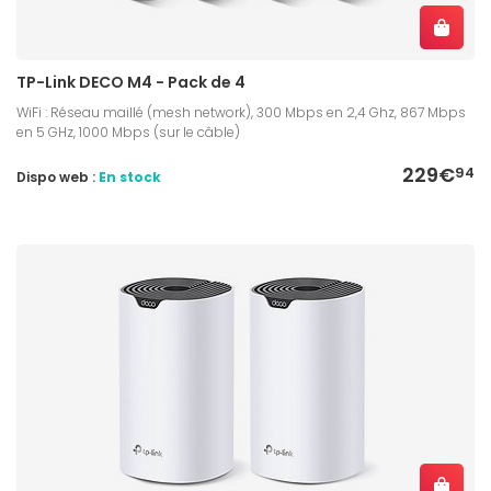
TP-Link DECO M4 - Pack de 4
WiFi : Réseau maillé (mesh network), 300 Mbps en 2,4 Ghz, 867 Mbps
en 5 GHz, 1000 Mbps (sur le câble)
229€
94
Dispo web :
En stock