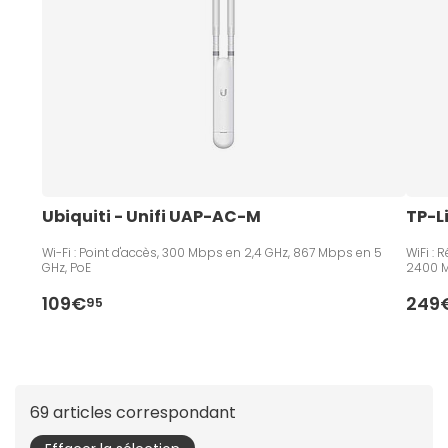
Ubiquiti - Unifi UAP-AC-M
TP-L
Wi-Fi : Point d'accès, 300 Mbps en 2,4 GHz, 867 Mbps en 5
WiFi :
GHz, PoE
2400 M
109€
249
95
69 articles correspondant