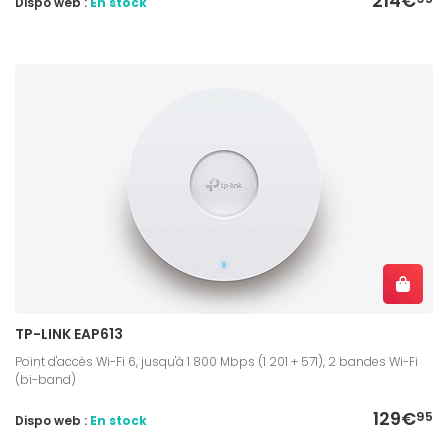
214€
Dispo web :
En stock
TP-LINK EAP613
Point d'accès Wi-Fi 6, jusqu'à 1 800 Mbps (1 201 + 571), 2 bandes Wi-Fi
(bi-band)
129€
95
Dispo web :
En stock