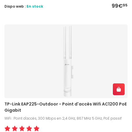
99€
95
Dispo web :
En stock
TP-Link EAP225-Outdoor - Point d'accès Wifi AC1200 PoE
Gigabit
WiFi : Point d'accès, 300 Mbps en 2,4 GHz, 867 MHz 5 GHz, PoE passif