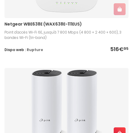
Netgear WBE638E (WAX638E-111EUS)
Point d'accès Wi-Fi 6E, jusqu'à 7 800 Mbps (4 800 + 2 400 + 600), 3
bandes Wi-Fi (tri-band)
516€
95
Dispo web :
Rupture