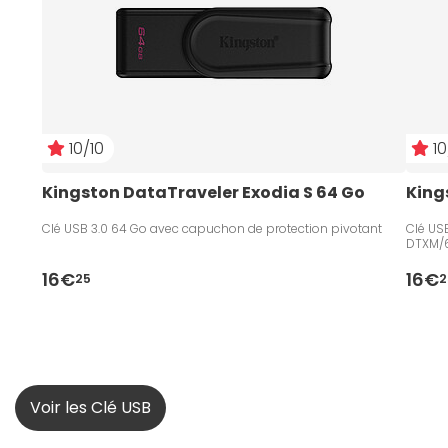
10/10
10
Kingston DataTraveler Exodia S 64 Go
King
Clé USB 3.0 64 Go avec capuchon de protection pivotant
Clé USB
DTXM/
16€
16€
25
2
Voir les Clé USB