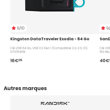
9/10
9/
Kingston DataTraveler Exodia - 64 Go
SanD
Clé USB 64 Go, USB 3.2 Gen 1 (Compatible 2.0, 3.0, 3.1),
Clé USB
DTX/64GB
150 Mo
16€
40€
05
Autres marques