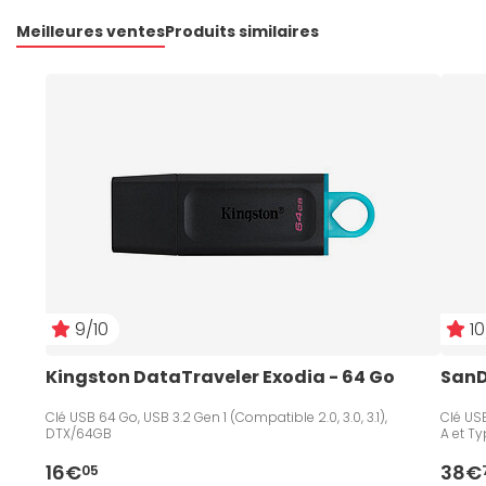
Meilleures ventes
Produits similaires
9/10
10
Kingston DataTraveler Exodia - 64 Go
SanDi
Clé USB 64 Go, USB 3.2 Gen 1 (Compatible 2.0, 3.0, 3.1),
Clé USB
DTX/64GB
A et Ty
16€
38€
05