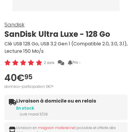
Sandisk
SanDisk Ultra Luxe - 128 Go
Clé USB 128 Go, USB 3.2 Gen 1 (Compatible 2.0, 3.0, 3.1),
Lecture 150 Mo/s
Prix ↓
2 avis
40€
95
dont éco-participation 0€
02
Livraison à domicile ou en relais
En stock
Livré mardi 11/08
Livraison en
magasin materiel.net
possible et offerte dès