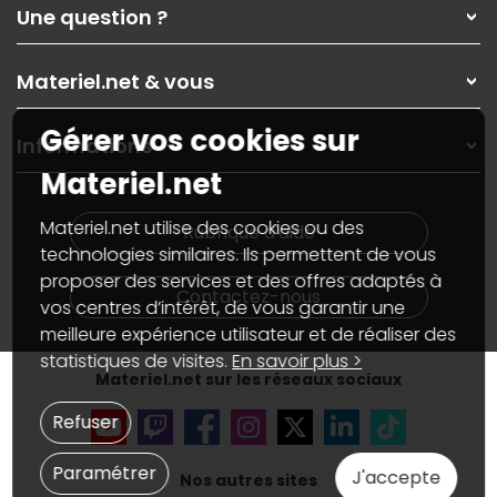
Qui sommes-nous ?
Une question ?
Nos services
Les magasins Materiel.net
Rubrique d'aide / FAQ
Nos solutions pour les pros
Materiel.net & vous
Paiement, livraison
Contactez-nous
Garanties
,
Pack Zen
On répare votre PC portable
Gérer vos cookies sur
SAV, demander un retour
Informations
On rachète votre carte graphique
Informations
Materiel.net
PC sur mesure : Votre RDV personnalisé
Guides d'achats et tutoriels
Plan du site
Notre démarche écologique
Nos marques
Materiel.net recrute
Materiel.net utilise des cookies ou des
Rubrique d'aide
Conditions générales de vente
Notre programme d'affiliation
technologies similaires. Ils permettent de vous
Marketplace
Partenariat & Sponsoring
proposer des services et des offres adaptés à
Informations légales
Contactez-nous
vos centres d’intérêt, de vous garantir une
Données personnelles
et
cookies
meilleure expérience utilisateur et de réaliser des
Gérer vos cookies
Accessibilité : non conforme
statistiques de visites.
En savoir plus >
Materiel.net sur les réseaux sociaux
Refuser
Paramétrer
J'accepte
Nos autres sites