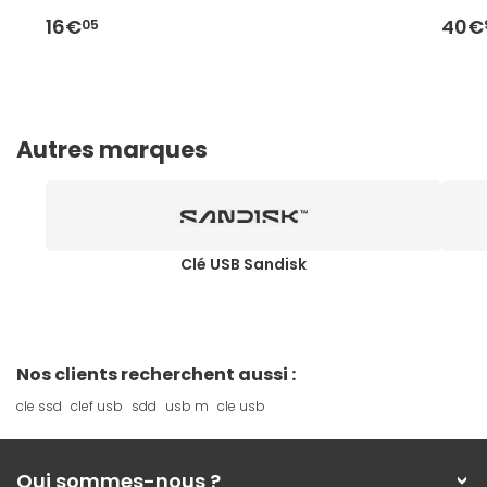
16€
40€
05
Autres marques
Clé USB Sandisk
Nos clients recherchent aussi :
cle ssd
clef usb
sdd
usb m
cle usb
Qui sommes-nous ?