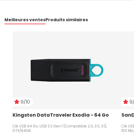
Meilleures ventes
Produits similaires
9/10
9/
Kingston DataTraveler Exodia - 64 Go
SanD
Clé USB 64 Go, USB 3.2 Gen 1 (Compatible 2.0, 3.0, 3.1),
Clé USB
DTX/64GB
150 Mo