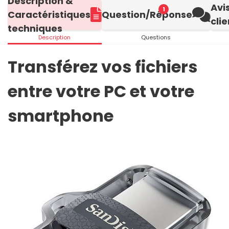
Description &
Avi
1
Caractéristiques
Question/Réponse
clie
techniques
Description
Questions
Transférez vos fichiers
entre votre PC et votre
smartphone