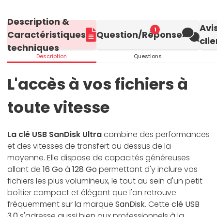
Description &
Avi
1
Caractéristiques
Question/Réponse
clie
techniques
Description
Questions
L'accès à vos fichiers à
toute vitesse
La clé USB SanDisk Ultra
combine des performances
et des vitesses de transfert au dessus de la
moyenne. Elle dispose de capacités généreuses
allant de
16 Go
à
128 Go
permettant d'y inclure vos
fichiers les plus volumineux, le tout au sein d'un petit
boîtier compact et élégant que l'on retrouve
fréquemment sur la marque
SanDisk
. Cette
clé USB
3.0
s'adresse aussi bien aux professionnels à la