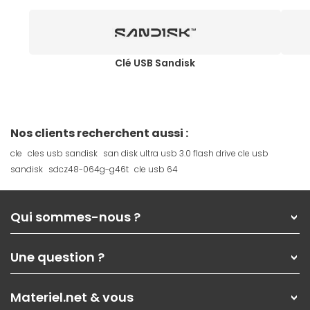
Clé USB Sandisk
Nos clients recherchent aussi :
cle
cles usb sandisk
san disk ultra usb 3.0 flash drive cle usb
sandisk
sdcz48-064g-g46t
cle usb 64
Qui sommes-nous ?
Qui sommes-nous ?
Une question ?
Nos services
Les magasins Materiel.net
Rubrique d'aide / FAQ
Nos solutions pour les pros
Materiel.net & vous
Paiement, livraison
Contactez-nous