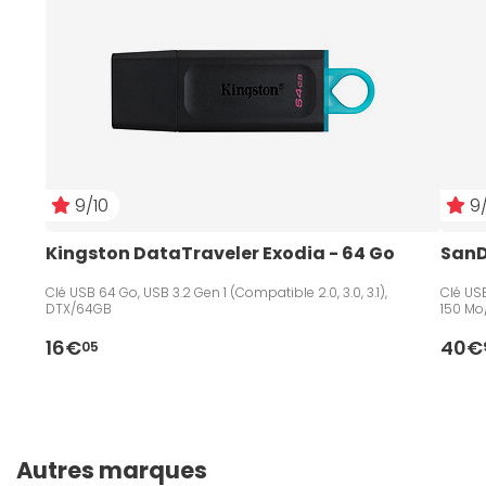
9/10
9/
Kingston DataTraveler Exodia - 64 Go
SanD
Clé USB 64 Go, USB 3.2 Gen 1 (Compatible 2.0, 3.0, 3.1),
Clé USB
DTX/64GB
150 Mo
16€
40€
05
Autres marques