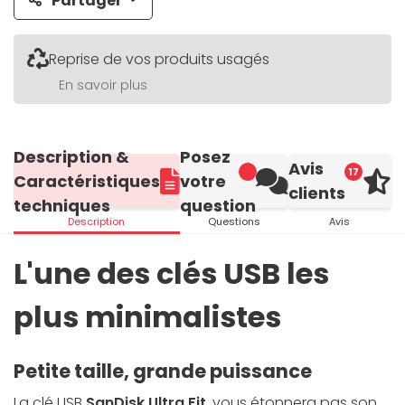
Partager
Reprise de vos produits usagés
En savoir plus
Description &
Posez
Avis
17
Caractéristiques
votre
clients
techniques
question
Description
Questions
Avis
L'une des clés USB les
plus minimalistes
Petite taille, grande puissance
La clé USB
SanDisk Ultra Fit
, vous étonnera pas son