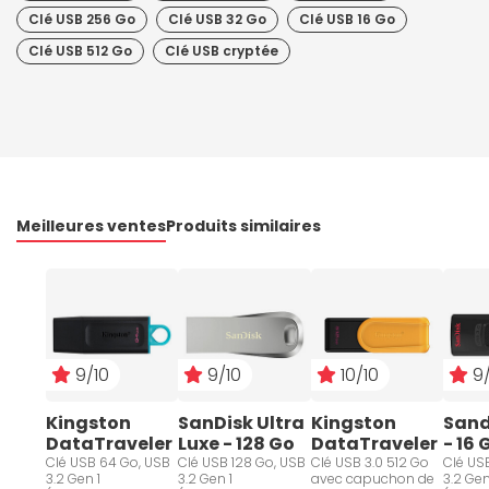
Clé USB 256 Go
Clé USB 32 Go
Clé USB 16 Go
Clé USB 512 Go
Clé USB cryptée
Meilleures ventes
Produits similaires
9/10
9/10
10/10
9/
Kingston 
SanDisk Ultra 
Kingston 
Sand
DataTraveler 
Luxe - 128 Go
DataTraveler 
- 16 
Exodia - 64 
Exodia S 512 
Clé USB 64 Go, USB
Clé USB 128 Go, USB
Clé USB 3.0 512 Go
Clé US
3.2 Gen 1
3.2 Gen 1
avec capuchon de
3.2 Gen
Go
Go