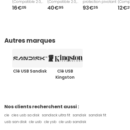
(Compatible 2.0,
(Compatible 2.0,
protection pivotant
(Compa
3.0, 3.1), DTX/64GB
3.0, 3.1), Lecture 150
3.0, 3.1
16€
40€
93€
12€
05
95
35
2
Mo/s
Mo/s
Autres marques
Clé USB Sandisk
Clé USB
Kingston
Nos clients recherchent aussi :
cle
cles usb sa disk
sandisck ultra fit
sandisk
sandisk fit
usb san disk
cle usb
cle ysb
cle usb sandisk