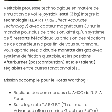
Véritable prouesse technologique en matière de
simulation de vol, le
joystick lesté
(3 kg) intègre la
technologie H.E.A.R.T
(
Hall Effect AccuRate
Technology
) avec capteur magnétiques 3D sur le
manche pour plus de précision, ainsi qu'un système
de
5 ressorts hélicoïdaux
. La précision des réactions
de ce contrôleur n'a pas fini de vous surprendre...
vous apprécierez la
double manette des gaz
avec
système de friction ajustable, et les
positions
Afterburner (postcombustion) et Idle (ralenti)
réglables
entre autres fonctionnalités...
Mission accomplie pour le Hotas Warthog !
Réplique des commandes du A-10C de l’U.S. Air
Force
Suite logicielle T.A.R.G.E.T (Thrustmaster
Advanced pRogramming Graphical EdiTor).