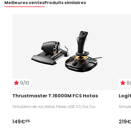
Meilleures ventes
Produits similaires
9/10
8/
Thrustmaster T.16000M FCS Hotas
Logi
Simulation de vol, Hotas, Filaire, USB 2.0, Oui, Oui
Simulat
149€
219
95