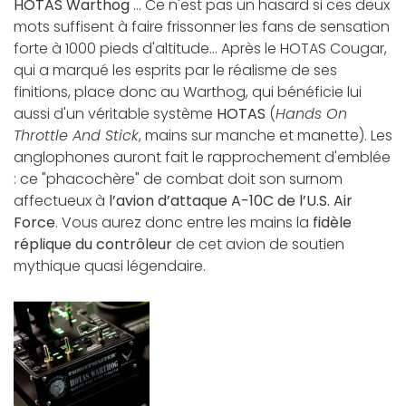
HOTAS Warthog
... Ce n'est pas un hasard si ces deux
mots suffisent à faire frissonner les fans de sensation
forte à 1000 pieds d'altitude... Après le HOTAS Cougar,
qui a marqué les esprits par le réalisme de ses
finitions, place donc au Warthog, qui bénéficie lui
aussi d'un véritable système
HOTAS
(
Hands On
Throttle And Stick
, mains sur manche et manette). Les
anglophones auront fait le rapprochement d'emblée
: ce "phacochère" de combat doit son surnom
affectueux à
l’avion d’attaque A-10C de l’U.S. Air
Force
. Vous aurez donc entre les mains la
fidèle
réplique du contrôleur
de cet avion de soutien
mythique quasi légendaire.