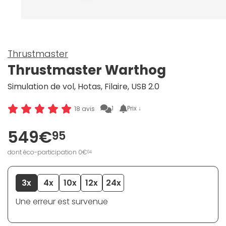
Thrustmaster
Thrustmaster Warthog
Simulation de vol, Hotas, Filaire, USB 2.0
1
Prix ↓
18 avis
549€
95
dont éco-participation 0€
04
3x
4x
10x
12x
24x
Une erreur est survenue