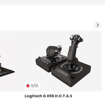
5/10
Logitech G X56 H.O.T.A.S
L
S