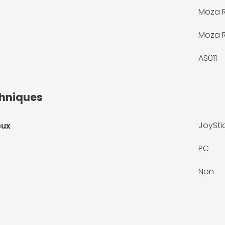
Moza R
Moza 
AS011
chniques
JoySti
eux
PC
Non