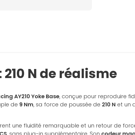
 210 N de réalisme
cing AY210 Yoke Base
, conçue pour reproduire fid
uple de
9 Nm
, sa force de poussée de
210 N
et un 
rent une fluidité remarquable et un retour de force
DCS
, sans plug-in supplémentaire. Son
codeur magn