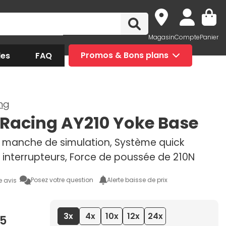
Magasin
Compte
Panier
des
FAQ
Promos & Bons plans
ng
Racing AY210 Yoke Base
 manche de simulation, Système quick
3 interrupteurs, Force de poussée de 210N
Posez votre question
Alerte baisse de prix
e avis
3x
4x
10x
12x
24x
5