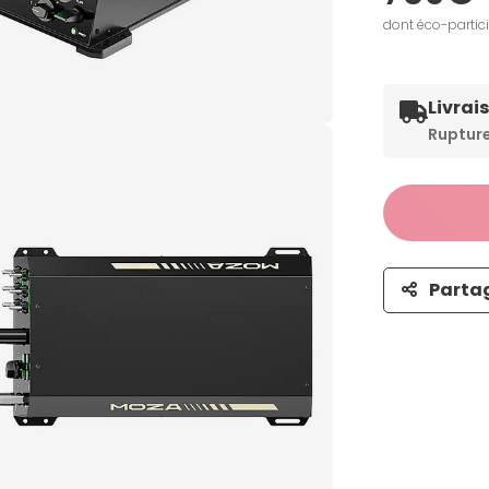
dont éco-partic
Livrai
Ruptur
Parta