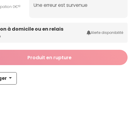
Une erreur est survenue
ipation 0€
50
son à domicile ou en relais
Alerte disponibilité
e
Produit en rupture
ger