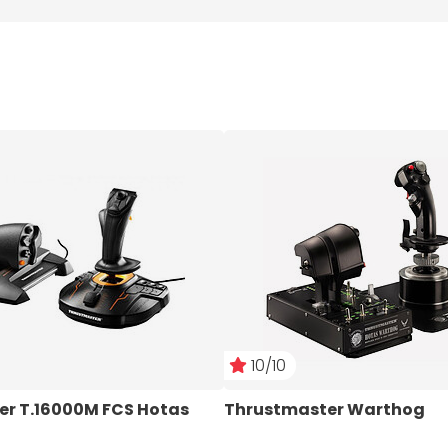
10/10
r T.16000M FCS Hotas
Thrustmaster Warthog