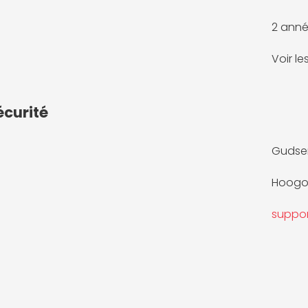
2 anné
Voir l
écurité
Gudsen
Hoogoo
suppo