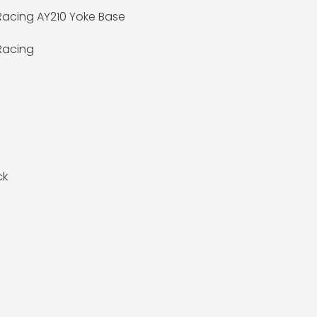
acing AY210 Yoke Base
Racing
ck