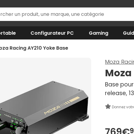
rtable
Configurateur PC
Gaming
Gui
oza Racing AY210 Yoke Base
Moza Raci
Moza 
Base pour
release, 1
Donnez votr
769€
9