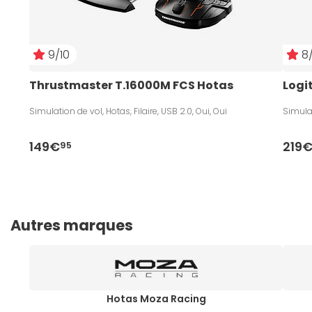
9/10
8/
Thrustmaster T.16000M FCS Hotas
Logi
Simulation de vol, Hotas, Filaire, USB 2.0, Oui, Oui
Simulat
149€
219
95
Autres marques
Hotas Moza Racing