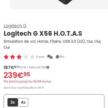
Logitech G
Logitech G X56 H.O.T.A.S
Simulation de vol, Hotas, Filaire, USB 2.0 (x2), Oui, Oui,
Oui
Prix ↓
2 avis
187€
57
Prix le + bas sur 30j
239€
95
Prix promo jusqu'au 16/08 inclus
dont éco-participation 0€
58
3x
4x