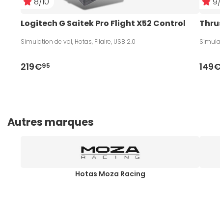
8/10
9/
Logitech G Saitek Pro Flight X52 Control
Thru
Simulation de vol, Hotas, Filaire, USB 2.0
Simulat
219€
149
95
Autres marques
Hotas Moza Racing