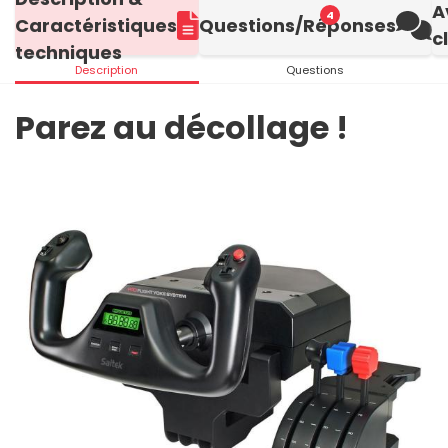
A
4
Caractéristiques
Questions/Réponses
c
techniques
Description
Questions
Parez au décollage !