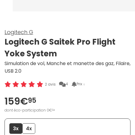
Logitech G
Logitech G Saitek Pro Flight
Yoke System
Simulation de vol, Manche et manette des gaz, Filaire,
USB 2.0
4
Prix ↓
2 avis
159€
95
dont éco-participation 0€
04
3x
4x