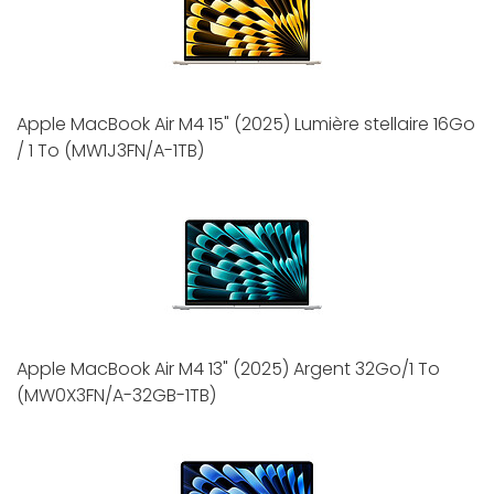
Apple MacBook Air M4 15" (2025) Lumière stellaire 16Go
/ 1 To (MW1J3FN/A-1TB)
Apple MacBook Air M4 13" (2025) Argent 32Go/1 To
(MW0X3FN/A-32GB-1TB)