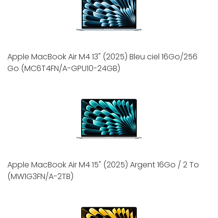
Apple MacBook Air M4 13" (2025) Bleu ciel 16Go/256
Go (MC6T4FN/A-GPU10-24GB)
Apple MacBook Air M4 15" (2025) Argent 16Go / 2 To
(MW1G3FN/A-2TB)