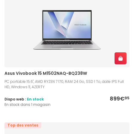
Asus Vivobook 15 M1502NAQ-BQ238W
PC portable 15.6", AMD RYZEN 7 170, RAM 24 Go, SSD 1 To, dalle IPS Full
HD, Windows 11, AZERTY
899€
95
Dispo web :
En stock
En stock dans 1 magasin
Top des ventes