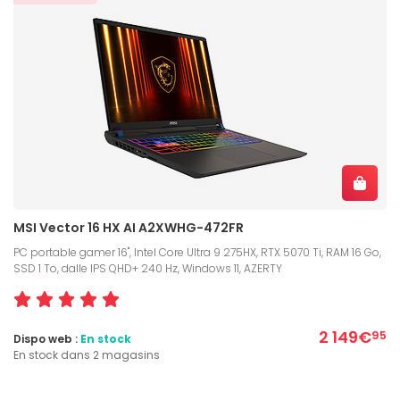
MSI Vector 16 HX AI A2XWHG-472FR
PC portable gamer 16", Intel Core Ultra 9 275HX, RTX 5070 Ti, RAM 16 Go,
SSD 1 To, dalle IPS QHD+ 240 Hz, Windows 11, AZERTY
2 149€
95
Dispo web :
En stock
En stock dans 2 magasins