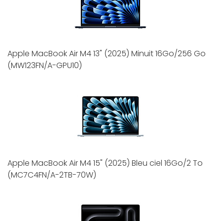
Apple MacBook Air M4 13" (2025) Minuit 16Go/256 Go
(MW123FN/A-GPU10)
Apple MacBook Air M4 15" (2025) Bleu ciel 16Go/2 To
(MC7C4FN/A-2TB-70W)