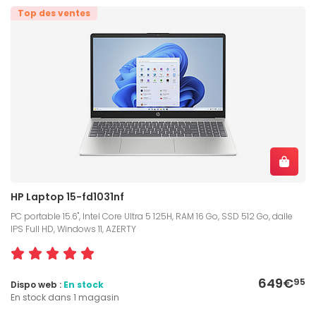
Top des ventes
HP Laptop 15-fd1031nf
PC portable 15.6", Intel Core Ultra 5 125H, RAM 16 Go, SSD 512 Go, dalle
IPS Full HD, Windows 11, AZERTY
649€
95
Dispo web :
En stock
En stock dans 1 magasin