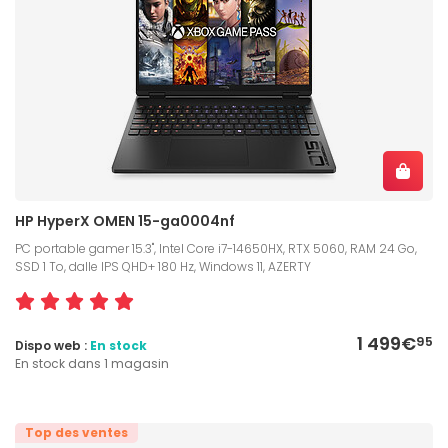
HP HyperX OMEN 15-ga0004nf
PC portable gamer 15.3", Intel Core i7-14650HX, RTX 5060, RAM 24 Go,
SSD 1 To, dalle IPS QHD+ 180 Hz, Windows 11, AZERTY
1 499€
95
Dispo web :
En stock
En stock dans 1 magasin
Top des ventes