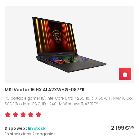
MSI Vector 16 HX AI A2XWHG-087FR
PC portable gamer 16", Intel Core Ultra 7 255HX, RTX 5070 Ti, RAM 16 Go,
SSD 1 To, dalle IPS QHD+ 240 Hz, Windows 11, AZERTY
2 199€
95
Dispo web :
En stock
En stock dans 2 magasins