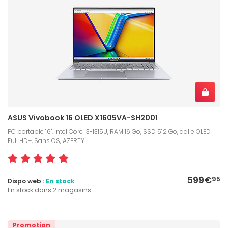
ASUS Vivobook 16 OLED X1605VA-SH2001
PC portable 16", Intel Core i3-1315U, RAM 16 Go, SSD 512 Go, dalle OLED
Full HD+, Sans OS, AZERTY
599€
95
Dispo web :
En stock
En stock dans 2 magasins
Promotion