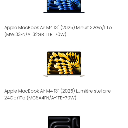
Apple MacBook Air M4 13" (2025) Minuit 32Go/1 To
(MW133FN/A-32GB-1TB-70W)
Apple MacBook Air M4 13" (2025) Lumière stellaire
24Go/1To (MC6A4FN/A-1TB-70W)