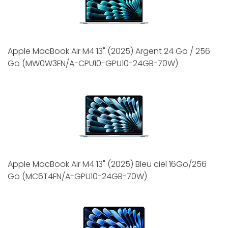
Apple MacBook Air M4 13" (2025) Argent 24 Go / 256
Go (MW0W3FN/A-CPU10-GPU10-24GB-70W)
Apple MacBook Air M4 13" (2025) Bleu ciel 16Go/256
Go (MC6T4FN/A-GPU10-24GB-70W)