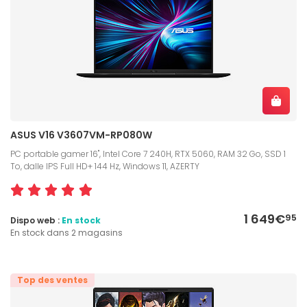
ASUS V16 V3607VM-RP080W
PC portable gamer 16", Intel Core 7 240H, RTX 5060, RAM 32 Go, SSD 1
To, dalle IPS Full HD+ 144 Hz, Windows 11, AZERTY
1 649€
95
Dispo web :
En stock
En stock dans 2 magasins
Top des ventes