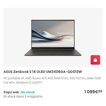
ASUS Zenbook S 14 OLED UM3406GA-QD013W
PC portable 14", AMD Ryzen AI 5 430, RAM 16 Go, SSD 512 Go, dalle OLED
Full HD+, Windows 11, AZERTY
1 099€
95
Dispo web :
En stock
En stock dans 2 magasins