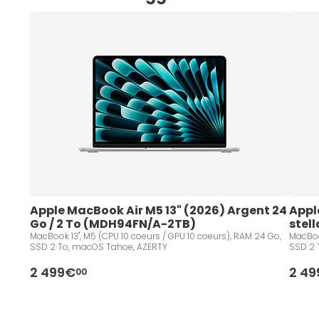
Apple MacBook Air M5 13" (2026) Argent 24 
Appl
Go / 2 To (MDH94FN/A-2TB)
stel
MacBook 13", M5 (CPU 10 coeurs / GPU 10 coeurs), RAM 24 Go,
MacBook 13", M5 (CPU 10 coeurs /
SSD 2 To, macOS Tahoe, AZERTY
SSD 2 
2 499€
2 4
00