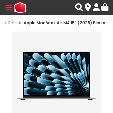
MENU
Retour
Apple MacBook Air M4 15" (2025) Bleu ciel 16Go/2 To (MC7C4FN/A-2TB-70W)