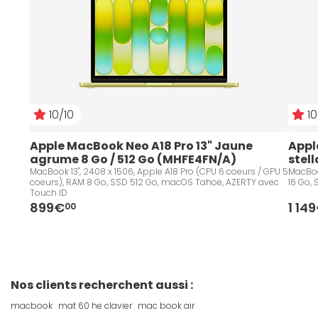
10/10
10
Apple MacBook Neo A18 Pro 13" Jaune 
Appl
agrume 8 Go / 512 Go (MHFE4FN/A)
stel
MacBook 13", 2408 x 1506, Apple A18 Pro (CPU 6 coeurs / GPU 5
MacBoo
coeurs), RAM 8 Go, SSD 512 Go, macOS Tahoe, AZERTY avec
16 Go,
Touch ID
899€
1 14
00
Nos clients recherchent aussi :
macbook
mat 60 he clavier
mac book air