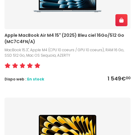
Apple MacBook Air M4 15" (2025) Bleu ciel 16Go/512 Go
(MC7C4FN/A)
MacBook 15.3", Apple M4 (CPU 10 coeurs / GPU 10 coeurs), RAM 16 Go,
SSD 512 Go, Mac OS Sequoia, AZERTY
1 549€
00
Dispo web :
En stock