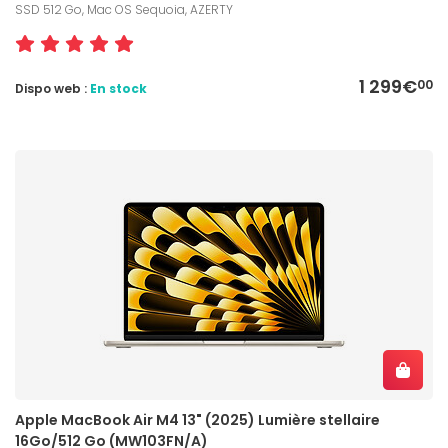
SSD 512 Go, Mac OS Sequoia, AZERTY
1 299€
00
Dispo web :
En stock
Apple MacBook Air M4 13" (2025) Lumière stellaire
16Go/512 Go (MW103FN/A)