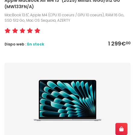
Apple MacBook Air M4 13" (2025) Minuit 16Go/512 Go
(MW133FN/A)
MacBook 13.6", Apple M4 (CPU 10 coeurs / GPU 10 coeurs), RAM 16 Go,
SSD 512 Go, Mac OS Sequoia, AZERTY
1 299€
00
Dispo web :
En stock