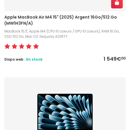
Apple MacBook Air M4 15" (2025) Argent 16Go/512 Go
(MW1H3FN/A)
MacBook 15.3", Apple M4 (CPU 10 coeurs / GPU 10 coeurs), RAM 16 Go,
SSD 512 Go, Mac OS Sequoia, AZERTY
1 549€
00
Dispo web :
En stock