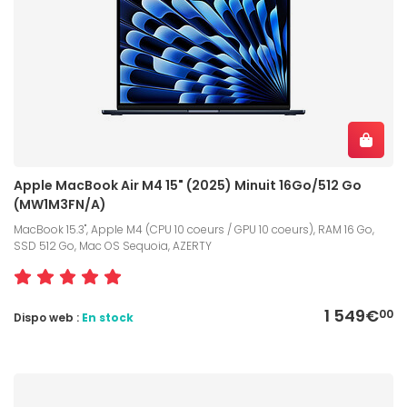
Apple MacBook Air M4 15" (2025) Minuit 16Go/512 Go
(MW1M3FN/A)
MacBook 15.3", Apple M4 (CPU 10 coeurs / GPU 10 coeurs), RAM 16 Go,
SSD 512 Go, Mac OS Sequoia, AZERTY
1 549€
00
Dispo web :
En stock