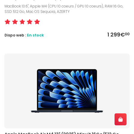
MacBook 13.6", Apple M4 (CPU 10 coeurs / GPU 10 coeurs), RAM 16 Go,
SSD 512 Go, Mac OS Sequoia, AZERTY
1 299€
00
Dispo web :
En stock