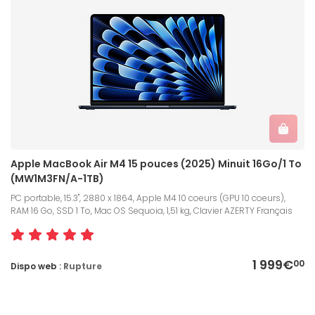
Apple MacBook Air M4 15 pouces (2025) Minuit 16Go/1 To
(MW1M3FN/A-1TB)
PC portable, 15.3", 2880 x 1864, Apple M4 10 coeurs (GPU 10 coeurs),
RAM 16 Go, SSD 1 To, Mac OS Sequoia, 1,51 kg, Clavier AZERTY Français
1 999€
00
Dispo web :
Rupture