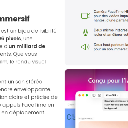
immersif
 un bijou de lisibilité
06 pixels
, une
e d'
un milliard de
ments. Que vous
ilm, le rendu visuel
ent un son stéréo
sonore enveloppante.
n claire et précise de
les appels FaceTime en
e en déplacement.