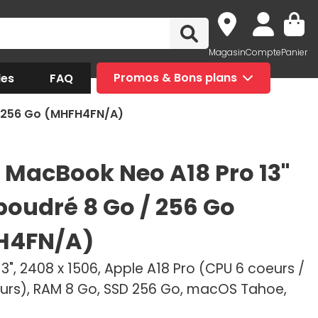
Magasin
Compte
Panier
des
FAQ
Promos & Bons plans
/ 256 Go (MHFH4FN/A)
 MacBook Neo A18 Pro 13"
poudré 8 Go / 256 Go
H4FN/A)
", 2408 x 1506, Apple A18 Pro (CPU 6 coeurs /
urs), RAM 8 Go, SSD 256 Go, macOS Tahoe,