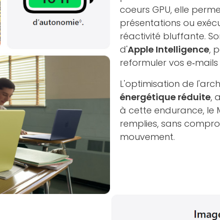
coeurs GPU, elle perm
présentations ou exéc
réactivité bluffante. 
d'
Apple Intelligence
, 
reformuler vos e‑mail
L'optimisation de l'a
énergétique réduite
, 
à cette endurance, le 
remplies, sans comprom
mouvement.