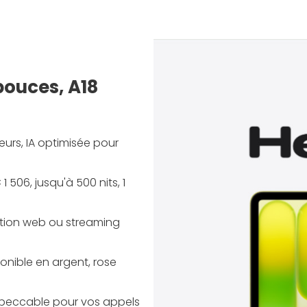
pouces, A18
urs, IA optimisée pour
1 506, jusqu'à 500 nits, 1
ation web ou streaming
ponible en argent, rose
mpeccable pour vos appels