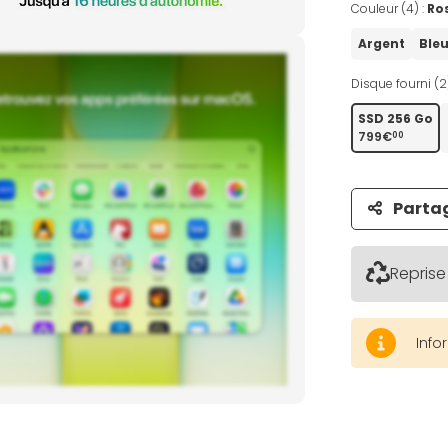
Couleur (4) :
Ro
Argent
Ble
Disque fourni (2
SSD 256 Go
799€
00
Parta
Reprise
Info