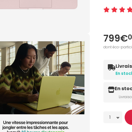
799€
0
dont éco-partic
Livrai
En stoc
En sto
Livrais
Quantité
1