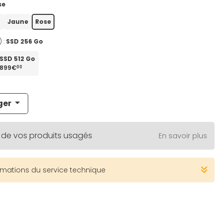
se
u
Jaune
Rose
) :
SSD 256 Go
SSD 512 Go
899€
00
ger
 de vos produits usagés
En savoir plus
rmations du service technique