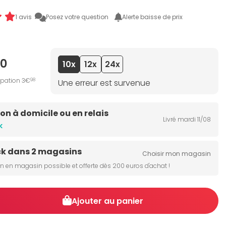
1 avis
Posez votre question
Alerte baisse de prix
0
10x
12x
24x
ipation 3€
98
Une erreur est survenue
son à domicile ou en relais
Livré mardi 11/08
k
ck dans 2 magasins
Choisir mon magasin
on en magasin possible et offerte dès 200 euros d'achat !
Ajouter au panier