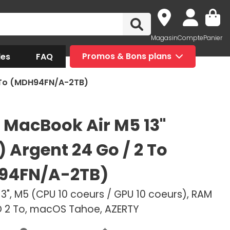
Magasin
Compte
Panier
des
FAQ
Promos & Bons plans
2 To (MDH94FN/A-2TB)
 MacBook Air M5 13"
) Argent 24 Go / 2 To
94FN/A-2TB)
3", M5 (CPU 10 coeurs / GPU 10 coeurs), RAM
D 2 To, macOS Tahoe, AZERTY