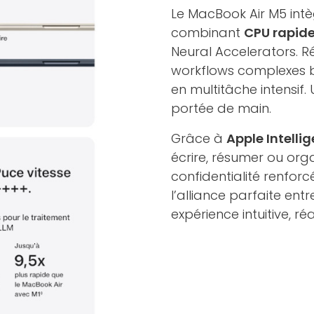
Le MacBook Air M5 intè
combinant
CPU rapid
Neural Accelerators. R
workflows complexes b
en multitâche intensif.
portée de main.
Grâce à
Apple Intelli
écrire, résumer ou org
confidentialité renforc
l’alliance parfaite en
expérience intuitive, r