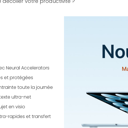
re décoller votre productivité ?
ec Neural Accelerators
es et protégées
ntrainte toute la journée
 texte ultra-net
ujet en visio
ra-rapides et transfert