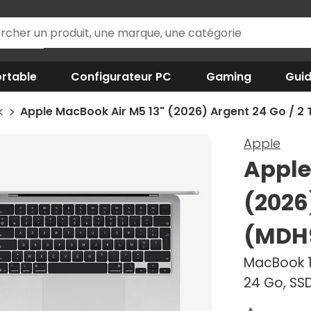
rtable
Configurateur PC
Gaming
Gui
k
Apple MacBook Air M5 13" (2026) Argent 24 Go / 
Apple
Apple
(2026
(MDH
MacBook 1
24 Go, SS