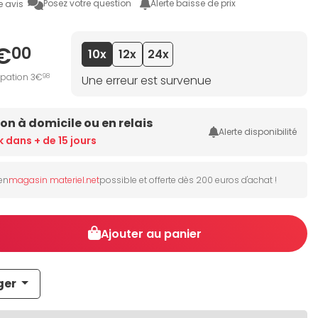
Posez votre question
Alerte baisse de prix
e avis
€
00
10x
12x
24x
ipation 3€
98
Une erreur est survenue
son à domicile ou en relais
Alerte disponibilité
k dans + de 15 jours
 en
magasin materiel.net
possible et offerte dès 200 euros d'achat !
Ajouter au panier
ger