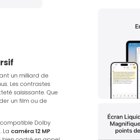
rsif
ant un milliard de
us. Les contrastes
etteté saisissante. Que
der un film ou de
compatible Dolby
. La
caméra 12 MP
s bien cadré en appel