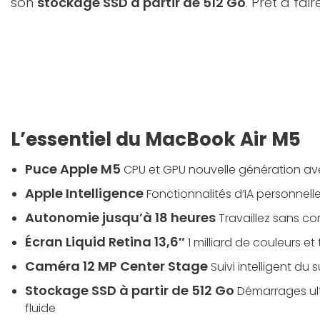
son
stockage SSD à partir de 512 Go
. Prêt à fai
L’essentiel du MacBook Air M5
Puce Apple M5
CPU et GPU nouvelle génération av
Apple Intelligence
Fonctionnalités d’IA personnell
Autonomie jusqu’à 18 heures
Travaillez sans co
Écran Liquid Retina 13,6″
1 milliard de couleurs et
Caméra 12 MP Center Stage
Suivi intelligent du s
Stockage SSD à partir de 512 Go
Démarrages ult
fluide