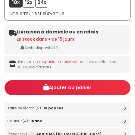
10x
12x
24x
Une erreur est survenue
Livraison à domicile ou en relais
En stock dans + de 15 jours
Alerte disponibilité
Livraison en
magasin materiel.net
possible et offerte dès
200 euros d'achat !
Ajouter au panier
Taille de l'écran (2) :
13 pouces
Couleur (4) :
Blanc
Processeur (2) :
Apple M5 (10-Core/GPU10-Core)