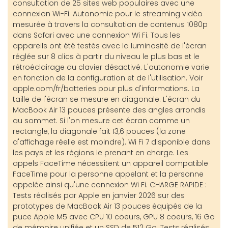
consultation de 25 sites web populaires avec une
connexion Wi-Fi. Autonomie pour le streaming vidéo
mesurée à travers la consultation de contenus 1080p
dans Safari avec une connexion Wi Fi. Tous les
appareils ont été testés avec la luminosité de l'écran
réglée sur 8 clics à partir du niveau le plus bas et le
rétroéclairage du clavier désactivé. L'autonomie varie
en fonction de la configuration et de l'utilisation. Voir
apple.com/fr/batteries pour plus d'informations. La
taille de l'écran se mesure en diagonale. L'écran du
MacBook Air 13 pouces présente des angles arrondis
au sommet. Si l'on mesure cet écran comme un
rectangle, la diagonale fait 13,6 pouces (la zone
d'affichage réelle est moindre). Wi Fi 7 disponible dans
les pays et les régions le prenant en charge. Les
appels FaceTime nécessitent un appareil compatible
FaceTime pour la personne appelant et la personne
appelée ainsi qu'une connexion Wi Fi. CHARGE RAPIDE :
Tests réalisés par Apple en janvier 2026 sur des
prototypes de MacBook Air 13 pouces équipés de la
puce Apple M5 avec CPU 10 coeurs, GPU 8 coeurs, 16 Go
de mémoire unifiée et un SSD de 512 Go. Tests réalisés