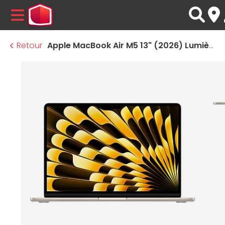
MENU
Retour
Apple MacBook Air M5 13" (2026) Lumière stellaire 24 Go / 2 To (MDHD4FN/A-2TB)