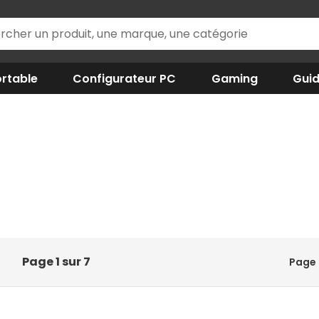
rtable
Configurateur PC
Gaming
Gui
Page 1 sur 7
Page 