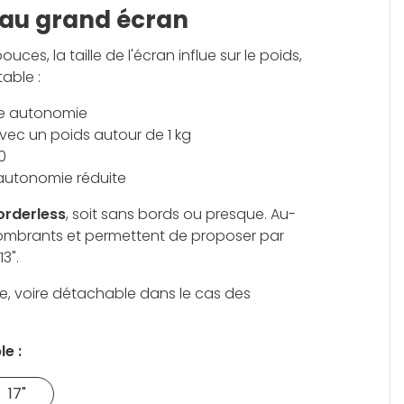
t au grand écran
es, la taille de l'écran influe sur le poids,
able :
ne autonomie
avec un poids autour de 1 kg
0
e autonomie réduite
orderless
, soit sans bords ou presque. Au-
ncombrants et permettent de proposer par
3".
ble, voire détachable dans le cas des
e :
17"