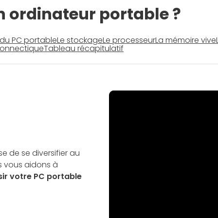
 ordinateur portable ?
 du PC portable
Le stockage
Le processeur
La mémoire vive
connectique
Tableau récapitulatif
e de se diversifier au
us vous aidons à
sir votre PC portable