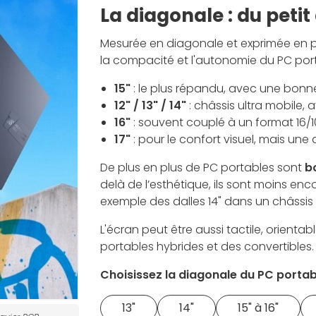
La diagonale : du peti
Mesurée en diagonale et exprimée en pouc
la compacité et l'autonomie du PC port
15"
: le plus répandu, avec une bon
12" / 13" / 14"
: châssis ultra mobile, 
16"
: souvent couplé à un format 16/1
17"
: pour le confort visuel, mais un
De plus en plus de PC portables sont
b
delà de l’esthétique, ils sont moins e
exemple des dalles 14" dans un châssis 1
L'écran peut être aussi tactile, orienta
portables hybrides et des convertibles.
Choisissez la diagonale du PC portabl
13"
14"
15" à 16"