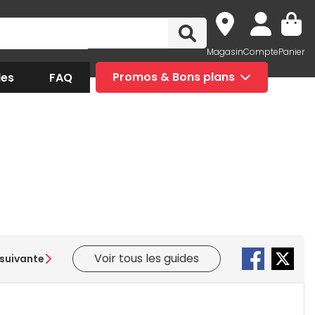
Magasin
Compte
Panier
des
FAQ
Promos & Bons plans
Voir tous les guides
suivante