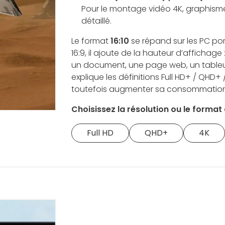
Pour le montage vidéo 4K, graphisme
détaillé.
Le format
16:10
se répand sur les PC por
16:9, il ajoute de la hauteur d’affichag
un document, une page web, un tableur
explique les définitions Full HD+ / QHD+
toutefois augmenter sa consommation
Choisissez la résolution ou le format 
Full HD
QHD+
4K