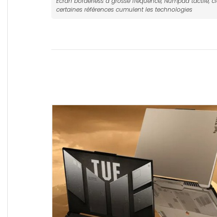
Ecran borderless à grosse fréquence, Numpad tactile, cl
certaines références cumulent les technologies