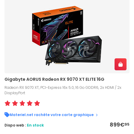
Gigabyte AORUS Radeon RX 9070 XT ELITE 16G
Radeon RX 9070 XT, PCI-Express 16x 5.0, 16 Go GDDR6, 2x HDMI / 2x
DisplayPort
Materiel.net rachète votre carte graphique
899€
95
Dispo web :
En stock