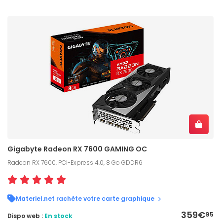
Gigabyte Radeon RX 7600 GAMING OC
Radeon RX 7600, PCI-Express 4.0, 8 Go GDDR6
Materiel.net rachète votre carte graphique
359€
95
Dispo web :
En stock