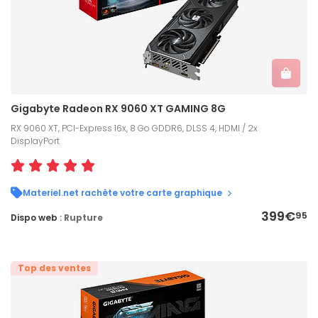
Gigabyte Radeon RX 9060 XT GAMING 8G
RX 9060 XT, PCI-Express 16x, 8 Go GDDR6, DLSS 4, HDMI / 2x
DisplayPort
Materiel.net rachète votre carte graphique
399€
95
Dispo web :
Rupture
Top des ventes