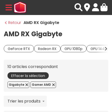
MENU
Retour
AMD RX Gigabyte
AMD RX Gigabyte
GeForce RTX
Radeon RX
GPU 1080p
GPU 1440p
10 articles correspondant
Effacer la sélection
Gigabyte
Gamer AMD
Trier les produits