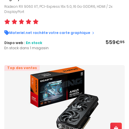
Radeon RX 9060 XT, PCI-Express 16x 5.0, 16 Go GDDR6, HDMI / 2x
DisplayPort
Materiel.net rachète votre carte graphique
559€
95
Dispo web :
En stock
En stock dans 1 magasin
Top des ventes