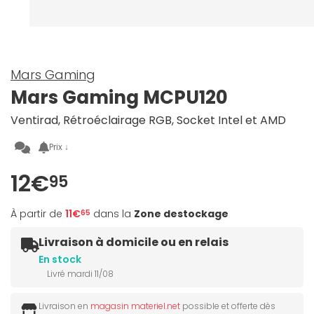
Mars Gaming
Mars Gaming MCPU120
Ventirad, Rétroéclairage RGB, Socket Intel et AMD
Prix ↓
12€
95
À partir de
11€
dans la
Zone destockage
65
Livraison à domicile ou en relais
En stock
Livré mardi 11/08
Livraison en
magasin materiel.net
possible et offerte dès