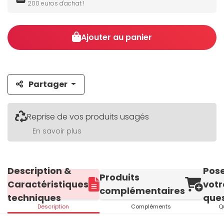
200 euros d'achat !
Ajouter au panier
Partager
Reprise de vos produits usagés
En savoir plus
Description &
Pos
Produits
Caractéristiques
votr
complémentaires
techniques
ques
Description
Compléments
Q