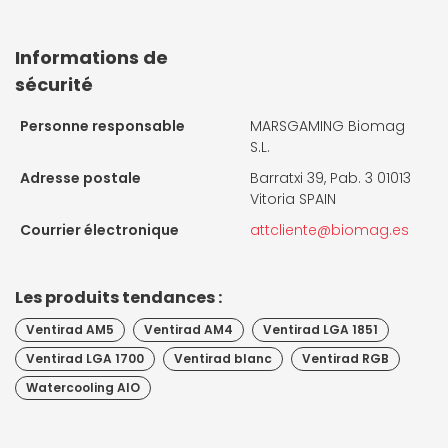
Informations de
sécurité
Personne responsable
MARSGAMING Biomag
S.L.
Adresse postale
Barratxi 39, Pab. 3 01013
Vitoria SPAIN
Courrier électronique
attcliente@biomag.es
Les produits tendances :
Ventirad AM5
Ventirad AM4
Ventirad LGA 1851
Ventirad LGA 1700
Ventirad blanc
Ventirad RGB
Watercooling AIO