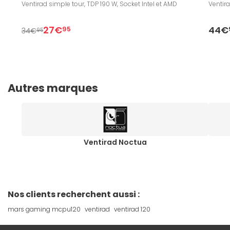
Ventirad simple tour, TDP 190 W, Socket Intel et AMD
Ventira
27€
44€
95
34€
95
Autres marques
Ventirad Noctua
Nos clients recherchent aussi :
mars gaming mcpu120
ventirad
ventirad 120