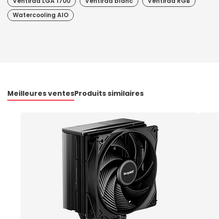
Ventirad LGA 1700
Ventirad blanc
Ventirad RGB
Watercooling AIO
Meilleures ventes
Produits similaires