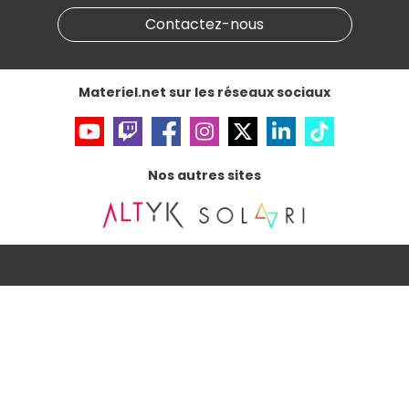
Partenariat & Sponsoring
Informations légales
Contactez-nous
Données personnelles
et
cookies
Gérer vos cookies
Accessibilité : non conforme
Materiel.net sur les réseaux sociaux
Nos autres sites