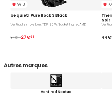
9/10
10
be quiet! Pure Rock 3 Black
Ther
Noir
Ventirad simple tour, TDP 190 W, Socket Intel et AMD
Ventira
27€
44€
95
34€
95
Autres marques
Ventirad Noctua