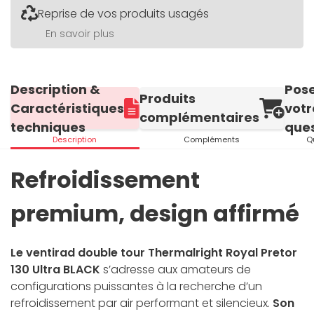
Reprise de vos produits usagés
En savoir plus
Description &
Pos
Produits
Caractéristiques
votr
complémentaires
techniques
ques
Description
Compléments
Q
Refroidissement
premium, design affirmé
Le ventirad double tour Thermalright Royal Pretor
130 Ultra BLACK
s’adresse aux amateurs de
configurations puissantes à la recherche d’un
refroidissement par air performant et silencieux.
Son