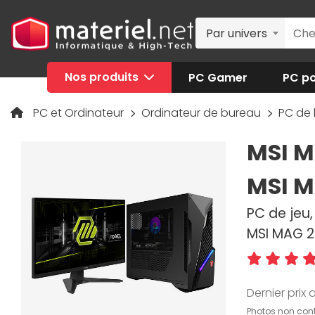
Par univers
Nos produits
PC Gamer
PC po
PC et Ordinateur
Ordinateur de bureau
PC de
MSI M
MSI M
PC de jeu,
MSI MAG 2
Dernier prix a
Photos non cont