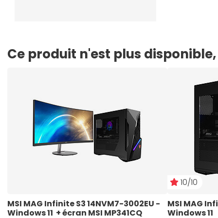
Ce produit n'est plus disponibl
10/10
MSI MAG Infinite S3 14NVM7-3002EU - 
MSI MAG Inf
Windows 11  + écran MSI MP341CQ
Windows 11