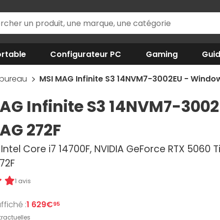
rtable
Configurateur PC
Gaming
Gui
 bureau
MSI MAG Infinite S3 14NVM7-3002EU - Window
AG Infinite S3 14NVM7-3002
AG 272F
 Intel Core i7 14700F, NVIDIA GeForce RTX 5060 T
72F
1 avis
ffiché :
1 629€
95
ractuelles