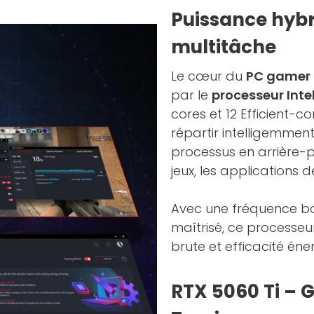
Puissance hybri
multitâche
Le cœur du
PC gamer 
par le
processeur Inte
cores et 12 Efficient-c
répartir intelligemmen
processus en arrière-p
jeux, les applications 
Avec une fréquence bo
maîtrisé, ce processeu
brute et efficacité éne
RTX 5060 Ti – G