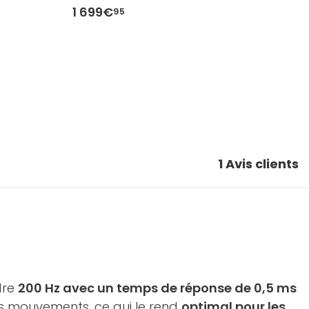
1 699€
1
95
1
Avis clients
dre
200 Hz avec un temps de réponse de 0,5 ms
des mouvements, ce qui le rend
optimal pour les