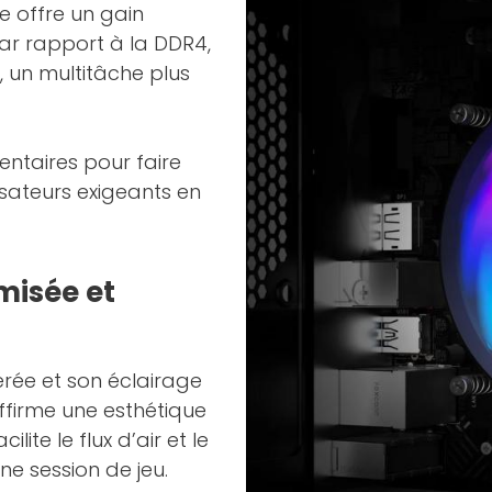
e offre un gain
par rapport à la DDR4,
, un multitâche plus
ntaires pour faire
lisateurs exigeants en
misée et
érée et son éclairage
affirme une esthétique
te le flux d’air et le
e session de jeu.