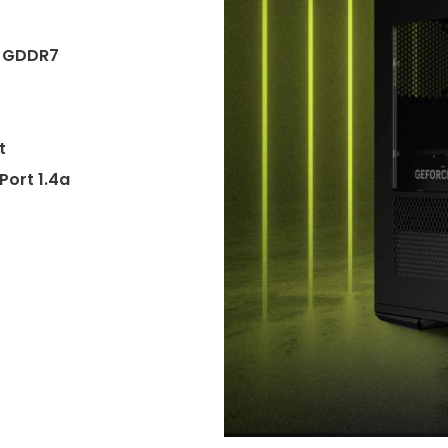
o GDDR7
t
yPort 1.4a