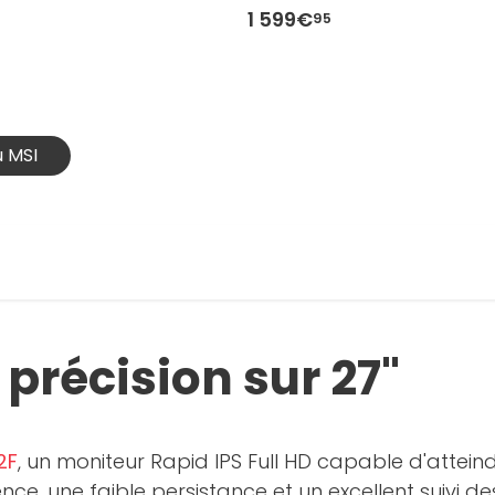
1 599€
95
u MSI
 précision sur 27"
2F
, un moniteur Rapid IPS Full HD capable d'attein
ence, une faible persistance et un excellent suivi 