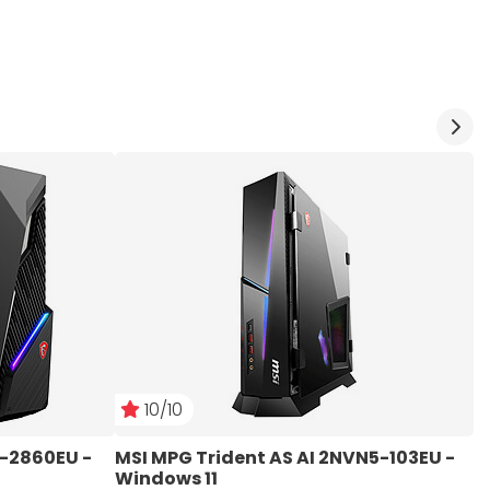
10/10
5-2860EU - 
MSI MPG Trident AS AI 2NVN5-103EU - 
M
Windows 11
W