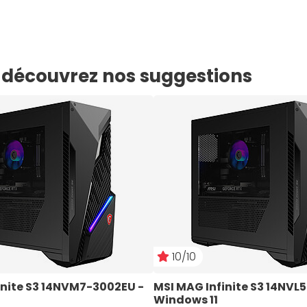
e, découvrez nos suggestions
10/10
inite S3 14NVM7-3002EU - 
MSI MAG Infinite S3 14NVL
Windows 11  