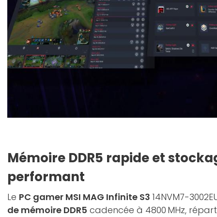
Mémoire DDR5 rapide et stock
performant
Le
PC gamer MSI MAG Infinite S3
14NVM7-3002E
de mémoire DDR5
cadencée à 4800 MHz, répart