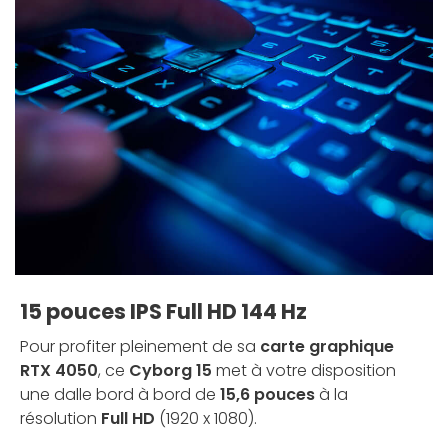
15 pouces IPS Full HD 144 Hz
Pour profiter pleinement de sa
carte graphique
RTX 4050
, ce
Cyborg 15
met à votre disposition
une dalle bord à bord de
15,6 pouces
à la
résolution
Full HD
(1920 x 1080).