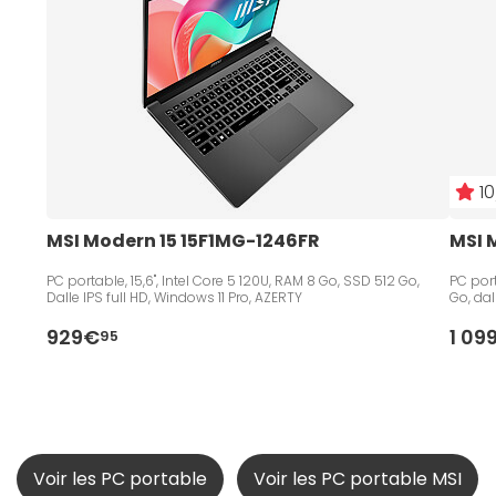
10
MSI Modern 15 15F1MG-1246FR
MSI 
PC portable, 15,6", Intel Core 5 120U, RAM 8 Go, SSD 512 Go,
PC port
Dalle IPS full HD, Windows 11 Pro, AZERTY
Go, dal
929€
1 09
95
Voir les PC portable
Voir les PC portable MSI