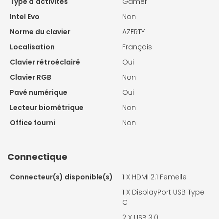
Type d'activités
Gamer
Intel Evo
Non
Norme du clavier
AZERTY
Localisation
Français
Clavier rétroéclairé
Oui
Clavier RGB
Non
Pavé numérique
Oui
Lecteur biométrique
Non
Office fourni
Non
Connectique
Connecteur(s) disponible(s)
1 X
HDMI 2.1 Femelle
1 X
DisplayPort USB Type
C
2 X
USB 3.0