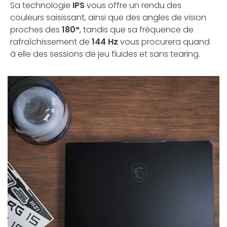
Sa technologie
IPS
vous offre un rendu des
couleurs saisissant, ainsi que des angles de vision
proches des
180°
, tandis que sa fréquence de
rafraîchissement de
144 Hz
vous procurera quand
à elle des sessions de jeu fluides et sans tearing.