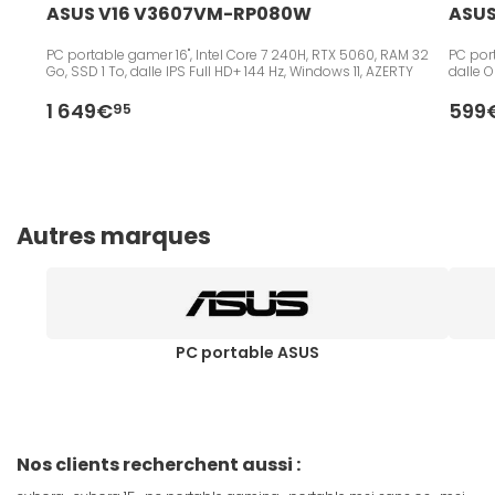
ASUS V16 V3607VM-RP080W
ASUS
PC portable gamer 16", Intel Core 7 240H, RTX 5060, RAM 32
PC port
Go, SSD 1 To, dalle IPS Full HD+ 144 Hz, Windows 11, AZERTY
dalle 
1 649€
599
95
Autres marques
PC portable ASUS
Nos clients recherchent aussi :