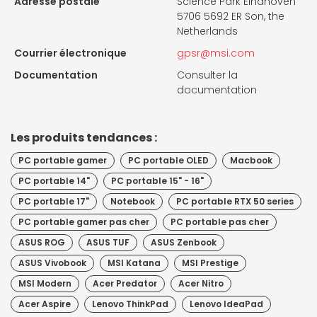
Adresse postale
Science Park Eindhoven
5706 5692 ER Son, the
Netherlands
Courrier électronique
gpsr@msi.com
Documentation
Consulter la
documentation
Les produits tendances :
PC portable gamer
PC portable OLED
Macbook
PC portable 14"
PC portable 15" - 16"
PC portable 17"
Notebook
PC portable RTX 50 series
PC portable gamer pas cher
PC portable pas cher
ASUS ROG
ASUS TUF
ASUS Zenbook
ASUS Vivobook
MSI Katana
MSI Prestige
MSI Modern
Acer Predator
Acer Nitro
Acer Aspire
Lenovo ThinkPad
Lenovo IdeaPad