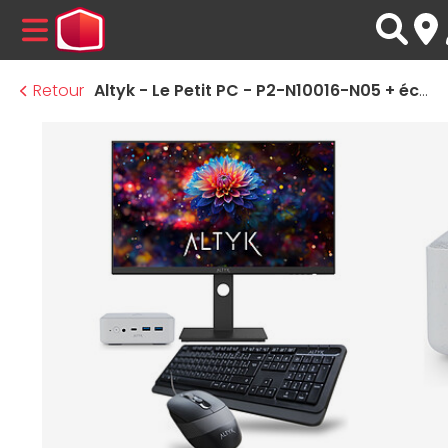
MENU
Retour
Altyk - Le Petit PC - P2-N10016-N05 + écran WQHD AQ27 Starter Pack