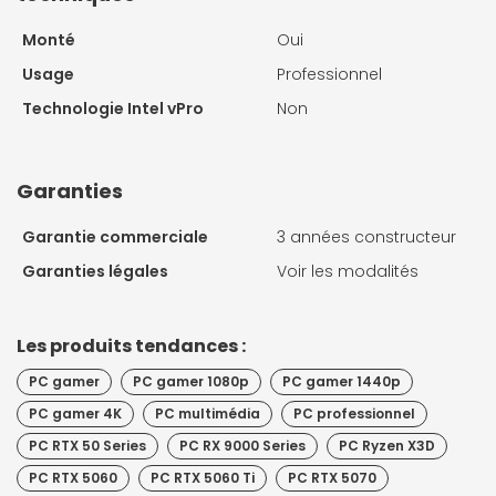
Monté
Oui
Usage
Professionnel
Technologie Intel vPro
Non
Garanties
Garantie commerciale
3 années constructeur
Garanties légales
Voir les modalités
Les produits tendances :
PC gamer
PC gamer 1080p
PC gamer 1440p
PC gamer 4K
PC multimédia
PC professionnel
PC RTX 50 Series
PC RX 9000 Series
PC Ryzen X3D
PC RTX 5060
PC RTX 5060 Ti
PC RTX 5070