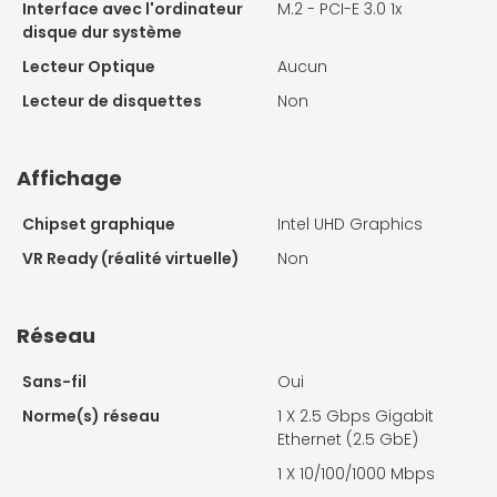
Interface avec l'ordinateur
M.2 - PCI-E 3.0 1x
disque dur système
Lecteur Optique
Aucun
Lecteur de disquettes
Non
Affichage
Chipset graphique
Intel UHD Graphics
VR Ready (réalité virtuelle)
Non
Réseau
Sans-fil
Oui
Norme(s) réseau
1 X
2.5 Gbps Gigabit
Ethernet (2.5 GbE)
1 X
10/100/1000 Mbps