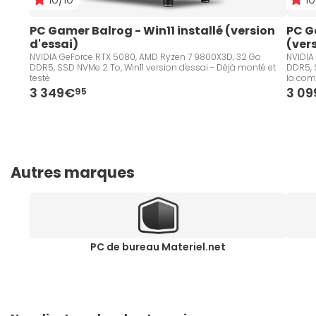
PC Gamer Balrog - Win11 installé (version 
PC G
d'essai)
(ver
NVIDIA GeForce RTX 5080, AMD Ryzen 7 9800X3D, 32 Go
NVIDIA
DDR5, SSD NVMe 2 To, Win11 version d'essai - Déjà monté et
DDR5, S
testé
la co
3 349€
3 0
95
Autres marques
PC de bureau Materiel.net