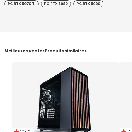
PC RTX 5070 Ti
PC RTX 5080
PC RTX 5090
Meilleures ventes
Produits similaires
10/10
10