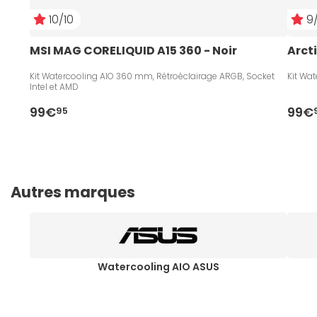
10/10
9/
MSI MAG CORELIQUID A15 360 - Noir
Arcti
Kit Watercooling AIO 360 mm, Rétroéclairage ARGB, Socket
Kit Wa
Intel et AMD
99€
99€
95
Autres marques
Watercooling AIO ASUS