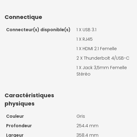
Connectique
Connecteur(s) disponible(s)
1 X
USB 3.1
1 X
RJ45
1 X
HDMI 2.1 Femelle
2 X
Thunderbolt 4/USB-C
1 X
Jack 3,5mm Femelle
Stéréo
Caractéristiques
physiques
Couleur
Gris
Profondeur
254.4 mm
Largeur
358.4 mm