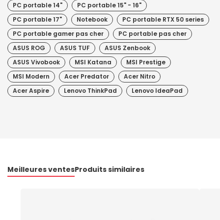
PC portable 14"
PC portable 15" - 16"
PC portable 17"
Notebook
PC portable RTX 50 series
PC portable gamer pas cher
PC portable pas cher
ASUS ROG
ASUS TUF
ASUS Zenbook
ASUS Vivobook
MSI Katana
MSI Prestige
MSI Modern
Acer Predator
Acer Nitro
Acer Aspire
Lenovo ThinkPad
Lenovo IdeaPad
Meilleures ventes
Produits similaires