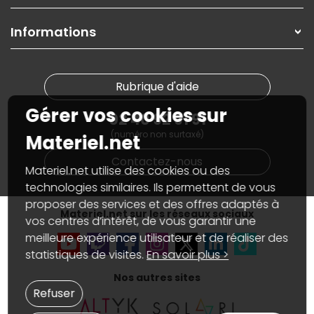
Garanties
,
Pack Zen
On répare votre PC portable
SAV, demander un retour
Informations
On rachète votre carte graphique
Informations
PC sur mesure : Votre RDV personnalisé
Guides d'achats et tutoriels
Plan du site
Notre démarche écologique
Nos marques
Materiel.net recrute
Rubrique d'aide
Conditions générales de vente
Notre programme d'affiliation
Marketplace
Gérer vos cookies sur
Partenariat & Sponsoring
02 40 92 91 91
Informations légales
(numéro non surtaxé)
Données personnelles
et
cookies
Materiel.net
Gérer vos cookies
Contactez-nous
Accessibilité : non conforme
Materiel.net utilise des cookies ou des
technologies similaires. Ils permettent de vous
proposer des services et des offres adaptés à
Materiel.net sur les réseaux sociaux
vos centres d’intérêt, de vous garantir une
meilleure expérience utilisateur et de réaliser des
statistiques de visites.
En savoir plus >
Nos autres sites
Refuser