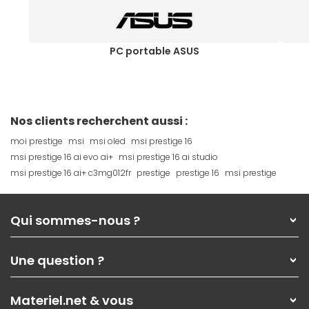
PC portable ASUS
Nos clients recherchent aussi :
moi prestige
msi
msi oled
msi prestige 16
msi prestige 16 ai evo ai+
msi prestige 16 ai studio
msi prestige 16 ai+ c3mg012fr
prestige
prestige 16
msi prestige
Qui sommes-nous ?
Qui sommes-nous ?
Une question ?
Nos services
Les magasins Materiel.net
Rubrique d'aide / FAQ
Nos solutions pour les pros
Materiel.net & vous
Paiement, livraison
Contactez-nous