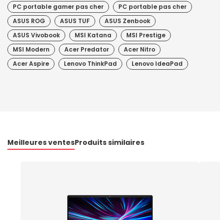
PC portable gamer pas cher
PC portable pas cher
ASUS ROG
ASUS TUF
ASUS Zenbook
ASUS Vivobook
MSI Katana
MSI Prestige
MSI Modern
Acer Predator
Acer Nitro
Acer Aspire
Lenovo ThinkPad
Lenovo IdeaPad
Meilleures ventes
Produits similaires