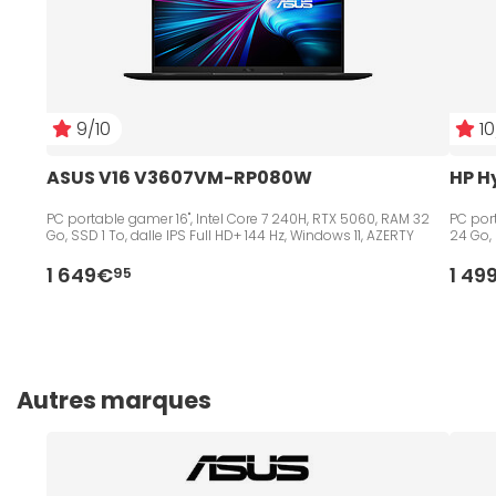
9/10
10
ASUS V16 V3607VM-RP080W
HP H
PC portable gamer 16", Intel Core 7 240H, RTX 5060, RAM 32
PC port
Go, SSD 1 To, dalle IPS Full HD+ 144 Hz, Windows 11, AZERTY
24 Go, 
1 649€
1 49
95
Autres marques