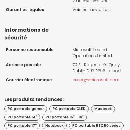
2 années vendeur
Garanties légales
Voir les modalités
Informations de
sécurité
Personne responsable
Microsoft Ireland
Operations Limited
Adresse postale
70 Sir Rogerson's Quay,
Dublin D02 R296 Ireland
Courrier électronique
eureg@microsoft.com
Les produits tendances :
PC portable gamer
PC portable OLED
Macbook
PC portable 14"
PC portable 15" - 16"
PC portable 17"
Notebook
PC portable RTX 50 series