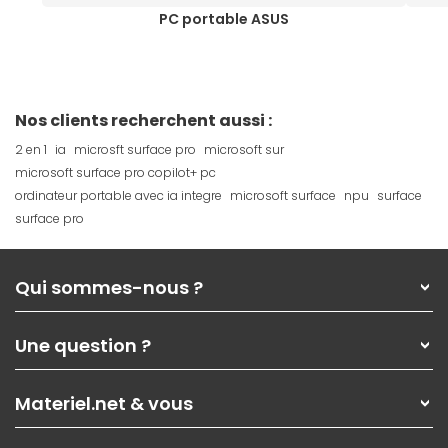
PC portable ASUS
Nos clients recherchent aussi :
2 en 1
ia
microsft surface pro
microsoft sur
microsoft surface pro copilot+ pc
ordinateur portable avec ia integre
microsoft surface
npu
surface
surface pro
Qui sommes-nous ?
Qui sommes-nous ?
Une question ?
Nos services
Les magasins Materiel.net
Rubrique d'aide / FAQ
Nos solutions pour les pros
Materiel.net & vous
Paiement, livraison
Contactez-nous
Garanties
,
Pack Zen
On répare votre PC portable