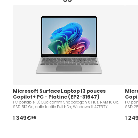
Microsoft Surface Laptop 13 pouces 
Micr
Copilot+ PC - Platine (EP2-31647)
Copi
PC portable 13", Qualcomm Snapdragon X Plus, RAM 16 Go,
PC por
SSD 512 Go, dalle tactile Full HD+, Windows 11, AZERTY
SSD 256
1 349€
1 24
95