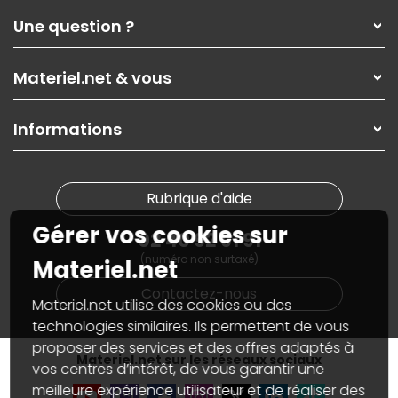
Qui sommes-nous ?
Une question ?
Nos services
Les magasins Materiel.net
Rubrique d'aide / FAQ
Nos solutions pour les pros
Materiel.net & vous
Paiement, livraison
Contactez-nous
Garanties
,
Pack Zen
On répare votre PC portable
SAV, demander un retour
Informations
On rachète votre carte graphique
Informations
PC sur mesure : Votre RDV personnalisé
Guides d'achats et tutoriels
Plan du site
Notre démarche écologique
Nos marques
Materiel.net recrute
Rubrique d'aide
Conditions générales de vente
Notre programme d'affiliation
Marketplace
Gérer vos cookies sur
Partenariat & Sponsoring
02 40 92 91 91
Informations légales
(numéro non surtaxé)
Données personnelles
et
cookies
Materiel.net
Gérer vos cookies
Contactez-nous
Accessibilité : non conforme
Materiel.net utilise des cookies ou des
technologies similaires. Ils permettent de vous
proposer des services et des offres adaptés à
Materiel.net sur les réseaux sociaux
vos centres d’intérêt, de vous garantir une
meilleure expérience utilisateur et de réaliser des