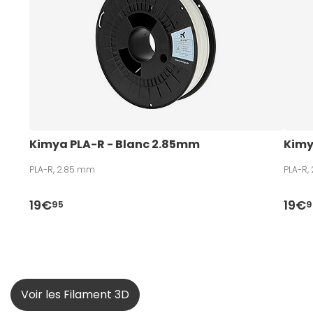
Kimya PLA-R - Blanc 2.85mm
Kimy
PLA-R, 2.85 mm
PLA-R,
19€
19€
95
9
Voir les Filament 3D