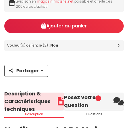
Livraison en
magasin materiel.net
possible et offerte dès
200 euros d'achat !
Ajouter au panier
Couleur(s) de l'encre (2) :
Noir
Partager
Description &
Posez votre
Caractéristiques
question
techniques
Description
Questions