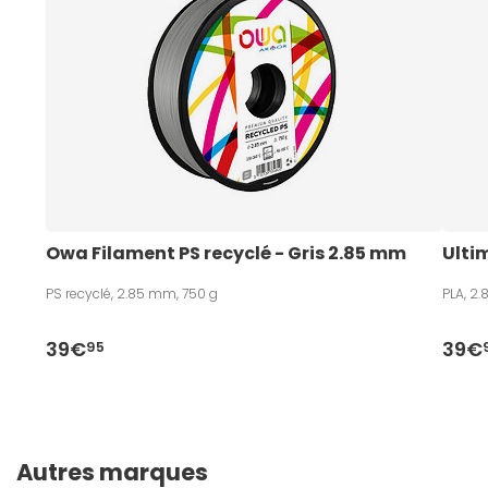
Owa Filament PS recyclé - Gris 2.85 mm 
Ulti
PS recyclé, 2.85 mm, 750 g
PLA, 2
39€
39€
95
Autres marques