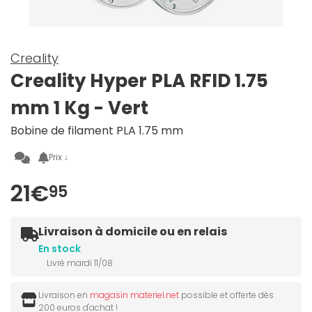
Creality
Creality Hyper PLA RFID 1.75
mm 1 Kg - Vert
Bobine de filament PLA 1.75 mm
Prix ↓
21€
95
Livraison à domicile ou en relais
En stock
Livré mardi 11/08
Livraison en
magasin materiel.net
possible et offerte dès
200 euros d'achat !