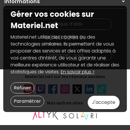
Informations
On rachète votre carte graphique
Informations
PC sur mesure : Votre RDV personnalisé
Guides d'achats et tutoriels
Gérer vos cookies sur
Plan du site
Notre démarche écologique
Nos marques
Materiel.net recrute
Materiel.net
Rubrique d'aide
Conditions générales de vente
Notre programme d'affiliation
Marketplace
Partenariat & Sponsoring
02 40 92 91 91
Materiel.net utilise des cookies ou des
Informations légales
technologies similaires. Ils permettent de vous
(numéro non surtaxé)
Données personnelles
et
cookies
proposer des services et des offres adaptés à
Gérer vos cookies
Contactez-nous
Accessibilité : non conforme
vos centres d’intérêt, de vous garantir une
meilleure expérience utilisateur et de réaliser des
statistiques de visites.
En savoir plus >
Materiel.net sur les réseaux sociaux
Refuser
Paramétrer
J'accepte
Nos autres sites