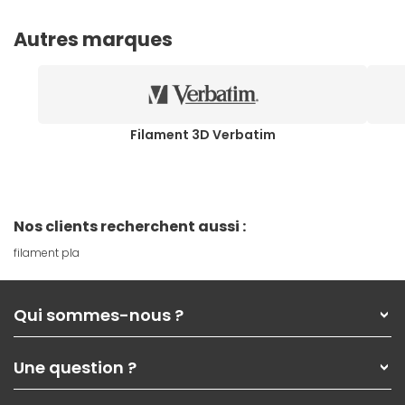
Autres marques
Filament 3D Verbatim
Nos clients recherchent aussi :
filament pla
Qui sommes-nous ?
Qui sommes-nous ?
Une question ?
Nos services
Les magasins Materiel.net