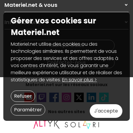
Rubrique d'aide / FAQ
Nos solutions pour les pros
Materiel.net & vous
Paiement, livraison
Contactez-nous
Garanties
,
Pack Zen
On répare votre PC portable
Gérer vos cookies sur
SAV, demander un retour
Informations
On rachète votre carte graphique
Informations
Materiel.net
PC sur mesure : Votre RDV personnalisé
Guides d'achats et tutoriels
Plan du site
Notre démarche écologique
Nos marques
Materiel.net recrute
Materiel.net utilise des cookies ou des
Rubrique d'aide
Conditions générales de vente
Notre programme d'affiliation
technologies similaires. Ils permettent de vous
Marketplace
Partenariat & Sponsoring
proposer des services et des offres adaptés à
Informations légales
Contactez-nous
vos centres d’intérêt, de vous garantir une
Données personnelles
et
cookies
meilleure expérience utilisateur et de réaliser des
Gérer vos cookies
Accessibilité : non conforme
statistiques de visites.
En savoir plus >
Materiel.net sur les réseaux sociaux
Refuser
Paramétrer
J'accepte
Nos autres sites