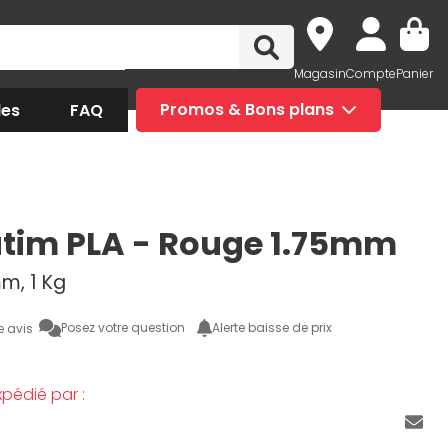
Magasin
Compte
Panier
des
FAQ
Promos & Bons plans
tim PLA - Rouge 1.75mm
mm, 1 Kg
Posez votre question
Alerte baisse de prix
e avis
pédié par :