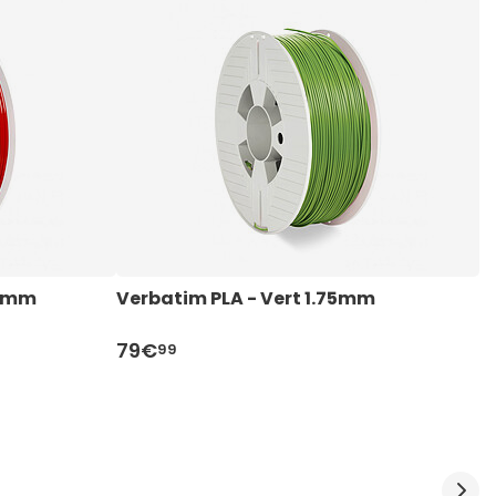
85mm
Verbatim PLA - Vert 1.75mm
V
79€
99
8