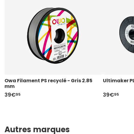
Owa Filament PS recyclé - Gris 2.85 
Ultimaker P
mm 
39€
39€
95
95
Autres marques