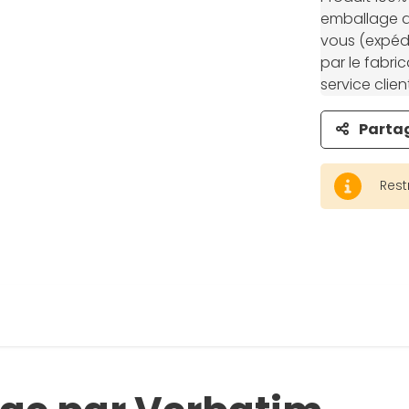
emballage d’
vous (expédi
par le fabri
service clien
Parta
Rest