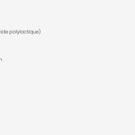
cide polylactique)
m