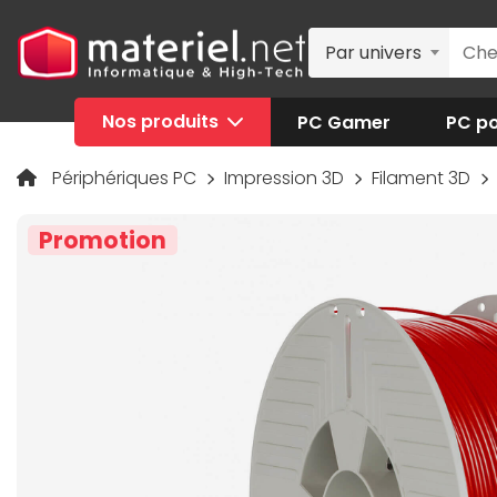
Par univers
Nos produits
PC Gamer
PC po
Périphériques PC
Impression 3D
Filament 3D
Promotion