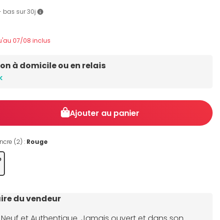
 + bas sur 30j
u'au 07/08 inclus
son à domicile ou en relais
k
Ajouter au panier
ncre (2) :
Rouge
e
re du vendeur
 Neuf et Authentique. Jamais ouvert et dans son