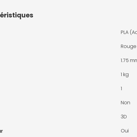
éristiques
PLA (A
Rouge
1.75 m
1 kg
1
Non
3D
Oui
ur