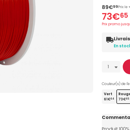
89€
99
Prix le
73€
65
Prix promo jusq
Livrai
En stoc
Quantité
1
Couleur(s) de l'e
Vert
Roug
61€
73€
64
65
Commentai
Produit 100%