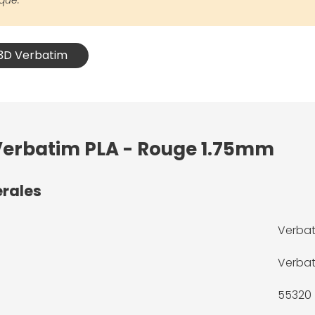
ique.
 3D Verbatim
 Verbatim PLA - Rouge 1.75mm
érales
Verbat
Verba
55320