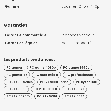
Gamme
Jouer en QHD / 1440p
Garanties
Garantie commerciale
2 années vendeur
Garanties légales
Voir les modalités
Les produits tendances :
PC gamer
PC gamer 1080p
PC gamer 1440p
PC gamer 4K
PC multimédia
PC professionnel
PC RTX 50 Series
PC RX 9000 Series
PC Ryzen X3D
PC RTX 5060
PC RTX 5060 Ti
PC RTX 5070
PC RTX 5070 Ti
PC RTX 5080
PC RTX 5090