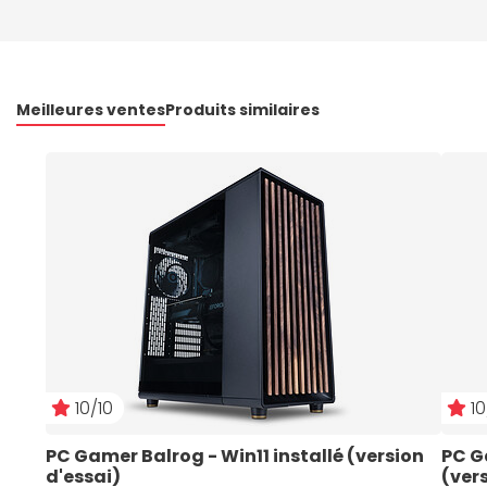
Meilleures ventes
Produits similaires
10/10
10
PC Gamer Balrog - Win11 installé (version 
PC G
d'essai)
(ver