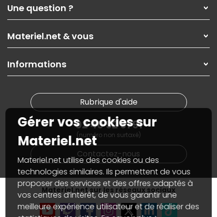
Qui sommes-nous ?
Une question ?
Nos services
Les magasins Materiel.net
Rubrique d'aide / FAQ
Nos solutions pour les pros
Materiel.net & vous
Paiement, livraison
Contactez-nous
Garanties
,
Pack Zen
On répare votre PC portable
SAV, demander un retour
Informations
On rachète votre carte graphique
Informations
PC sur mesure : Votre RDV personnalisé
Guides d'achats et tutoriels
Plan du site
Notre démarche écologique
Nos marques
Materiel.net recrute
Rubrique d'aide
Conditions générales de vente
Notre programme d'affiliation
Marketplace
Gérer vos cookies sur
Partenariat & Sponsoring
02 40 92 91 91
Informations légales
(numéro non surtaxé)
Données personnelles
et
cookies
Materiel.net
Gérer vos cookies
Contactez-nous
Accessibilité : non conforme
Materiel.net utilise des cookies ou des
technologies similaires. Ils permettent de vous
proposer des services et des offres adaptés à
Materiel.net sur les réseaux sociaux
vos centres d’intérêt, de vous garantir une
meilleure expérience utilisateur et de réaliser des