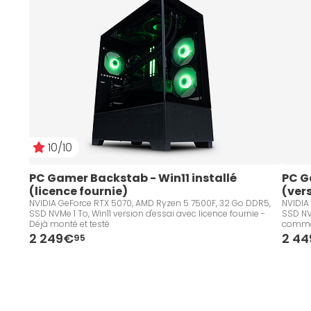
10/10
PC Gamer Backstab - Win11 installé 
PC G
(licence fournie)
(ver
NVIDIA GeForce RTX 5070, AMD Ryzen 5 7500F, 32 Go DDR5,
NVIDIA
SSD NVMe 1 To, Win11 version d'essai avec licence fournie -
SSD NVM
Déjà monté et testé
comm
2 249€
2 4
95