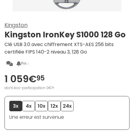
Kingston
Kingston IronKey S1000 128 Go
Clé USB 3.0 avec chiffrement XTS-AES 256 bits
certifiée FIPS 140-2 niveau 3, 128 Go
Prix ↓
1 059€
95
dont éco-participation 0€
05
3x
4x
10x
12x
24x
Une erreur est survenue