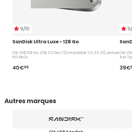
9/10
9/
SanDisk Ultra Luxe - 128 Go
SanDi
Clé USB 128 Go, USB 3.2 Gen 1 (Compatible 2.0, 3.0, 3.1), Lecture
Clé USB
150 Mo/s
A et Ty
40€
39€
95
Autres marques
Clé USB Sandisk