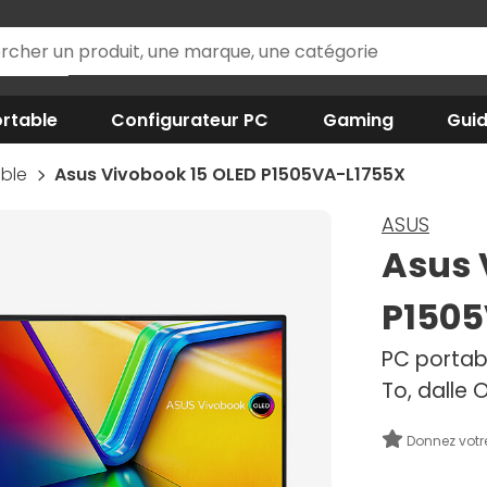
rtable
Configurateur PC
Gaming
Gui
able
Asus Vivobook 15 OLED P1505VA-L1755X
ASUS
Asus 
P1505
PC portabl
To, dalle 
Donnez votr