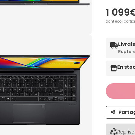
1 099
dont éco-partic
Livrai
Ruptur
En sto
Parta
Reprise