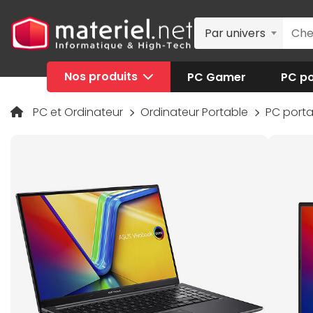
Par univers
Nos produits
PC Gamer
PC po
PC et Ordinateur
Ordinateur Portable
PC port