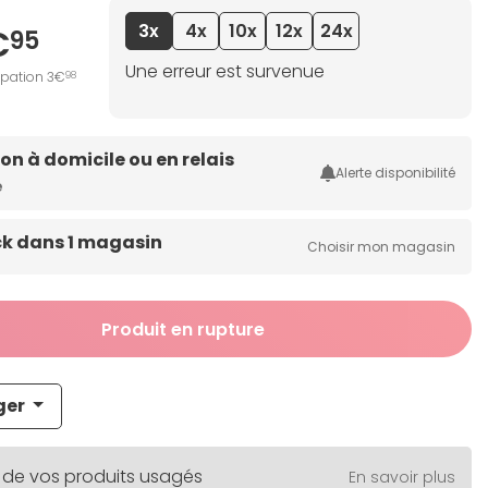
3x
4x
10x
12x
24x
€
95
Une erreur est survenue
ipation 3€
98
son à domicile ou en relais
Alerte disponibilité
e
ck dans 1 magasin
Choisir mon magasin
Produit en rupture
ger
 de vos produits usagés
En savoir plus