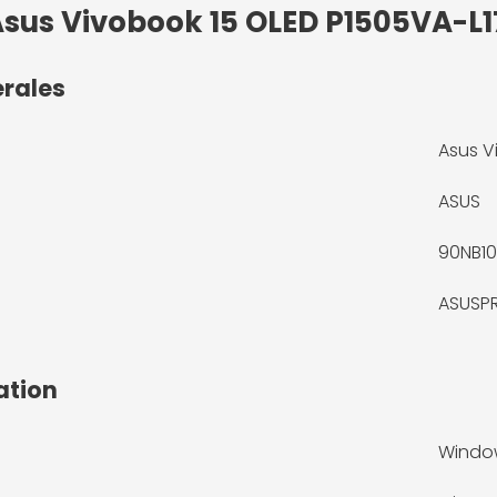
 Asus Vivobook 15 OLED P1505VA-L
érales
Asus V
ASUS
90NB10
ASUSP
ation
Window