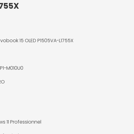
1755X
ivobook 15 OLED P1505VA-L1755X
P1-M010U0
RO
s 11 Professionnel