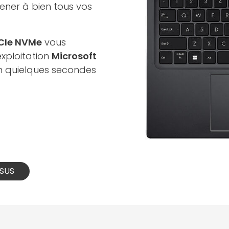
ener à bien tous vos
PCIe NVMe
vous
xploitation
Microsoft
en quielques secondes
ASUS