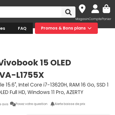
Magasin
Compte
Panier
des
FAQ
Promos & Bons plans
Vivobook 15 OLED
VA-L1755X
e 15.6", Intel Core i7-13620H, RAM 16 Go, SSD 1
OLED Full HD, Windows 11 Pro, AZERTY
Posez votre question
Alerte baisse de prix
e avis