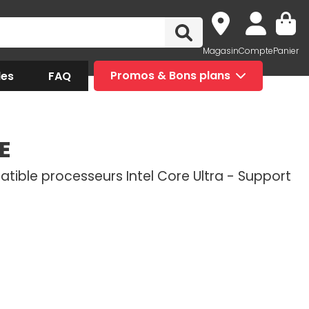
Magasin
Compte
Panier
des
FAQ
Promos & Bons plans
E
atible processeurs Intel Core Ultra - Support