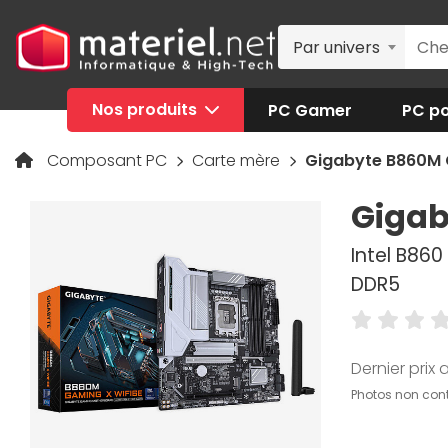
Par univers
Nos produits
PC Gamer
PC po
Composant PC
Carte mère
Gigabyte B860M 
Gigab
Intel B860
DDR5
Dernier prix a
Photos non cont