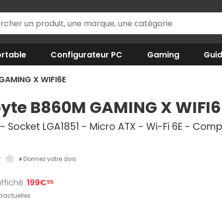
rtable
Configurateur PC
Gaming
Gui
GAMING X WIFI6E
yte B860M GAMING X WIFI6
 - Socket LGA1851 - Micro ATX - Wi-Fi 6E - Comp
Donnez votre avis
ffiché :
199€
95
ractuelles