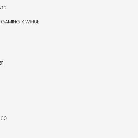
yte
GAMING X WIFI6E
51
860