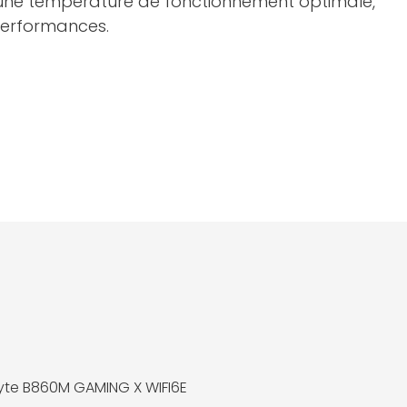
 une température de fonctionnement optimale,
erformances.
te B860M GAMING X WIFI6E