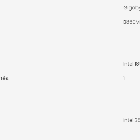
Gigab
B860M 
Intel 18
1
tés
Intel B