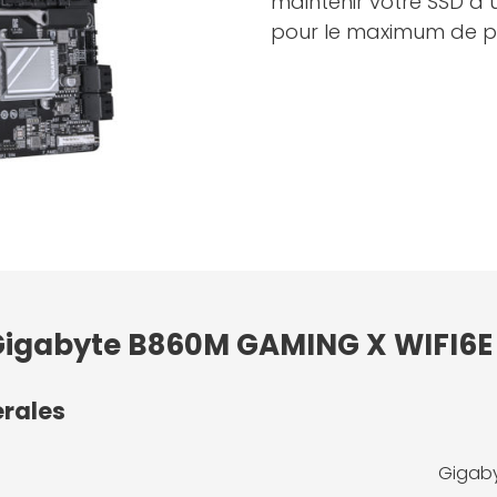
maintenir votre SSD à
pour le maximum de p
 Gigabyte B860M GAMING X WIFI6E
érales
Gigaby