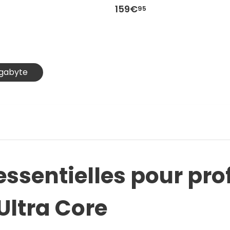
159€
95
igabyte
essentielles pour prof
Ultra Core