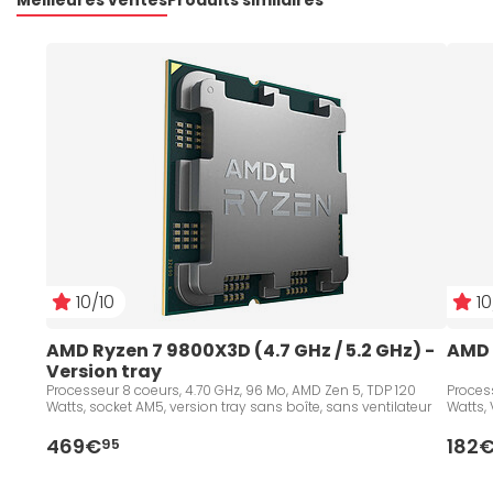
10/10
10
AMD Ryzen 7 9800X3D (4.7 GHz / 5.2 GHz) - 
AMD 
Version tray
Processeur 8 coeurs, 4.70 GHz, 96 Mo, AMD Zen 5, TDP 120
Process
Watts, socket AM5, version tray sans boîte, sans ventilateur
Watts, 
469€
182
95