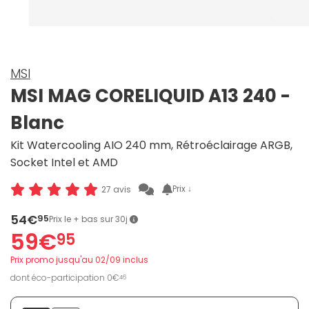
MSI
MSI MAG CORELIQUID A13 240 -
Blanc
Kit Watercooling AIO 240 mm, Rétroéclairage ARGB,
Socket Intel et AMD
Prix ↓
27 avis
54€
95
Prix le + bas sur 30j
59€
95
Prix promo jusqu'au 02/09 inclus
dont éco-participation 0€
46