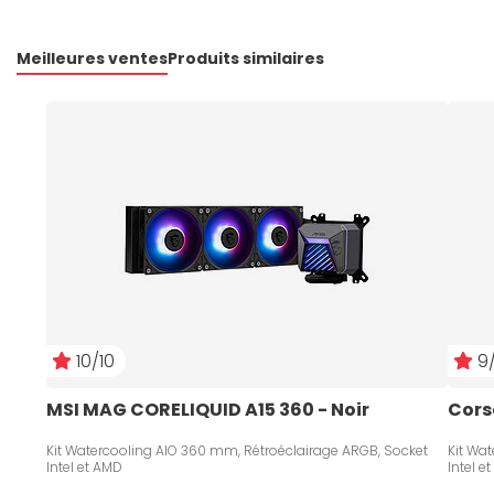
Meilleures ventes
Produits similaires
10/10
9/
MSI MAG CORELIQUID A15 360 - Noir
Cors
Kit Watercooling AIO 360 mm, Rétroéclairage ARGB, Socket
Kit Wa
Intel et AMD
Intel e