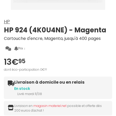
HP
HP 924 (4K0U4NE) - Magenta
Cartouche d'encre, Magenta, jusqu'à 400 pages
Prix ↓
13€
95
dont éco-participation 0€
02
Livraison à domicile ou en relais
En stock
Livré mardi 11/08
Livraison en
magasin materiel.net
possible et offerte dès
200 euros d'achat !