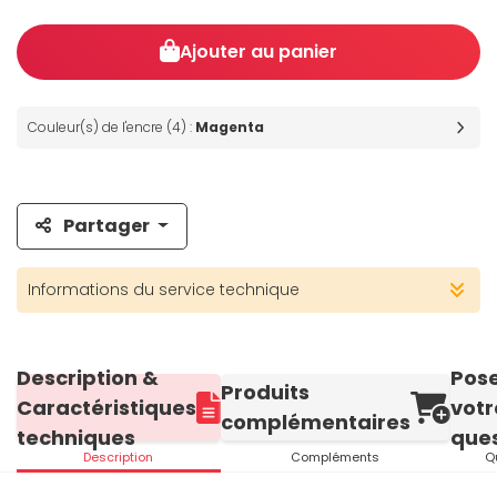
Ajouter au panier
Couleur(s) de l'encre (4) :
Magenta
Partager
Informations du service technique
Description &
Pos
Produits
Caractéristiques
votr
complémentaires
techniques
ques
Description
Compléments
Q