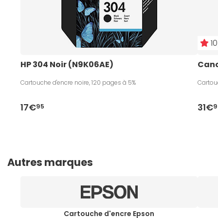
10
HP 304 Noir (N9K06AE)
Cano
Cartouche d'encre noire, 120 pages à 5%
Cartou
17€
31€
95
9
Autres marques
Cartouche d'encre Epson