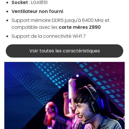
Socket
: LGA1851
Ventilateur non fourni
Support mémoire DDR5 jusqu'à 6400 MHz et
compatible avec les
carte mères Z890
Support de la connectivité Wi‑Fi 7
Voir toutes les caractéristiques