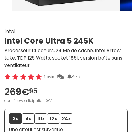
Intel
Intel Core Ultra 5 245K
Processeur 14 coeurs, 24 Mo de cache, Intel Arrow
Lake, TDP 125 Watts, socket 1851, version boîte sans
ventilateur
Prix ↓
4 avis
269€
95
dont éco-participation 0€
05
3x
4x
10x
12x
24x
Une erreur est survenue