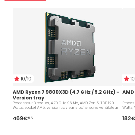
10/10
10
AMD Ryzen 7 9800X3D (4.7 GHz / 5.2 GHz) - 
AMD 
Version tray
Processeur 8 coeurs, 4.70 GHz, 96 Mo, AMD Zen 5, TDP 120
Process
Watts, socket AM5, version tray sans boîte, sans ventilateur
Watts, 
469€
182
95