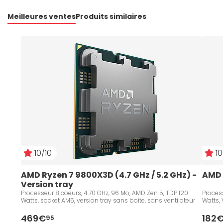
Meilleures ventes
Produits similaires
10/10
10
AMD Ryzen 7 9800X3D (4.7 GHz / 5.2 GHz) - 
AMD 
Version tray
Processeur 8 coeurs, 4.70 GHz, 96 Mo, AMD Zen 5, TDP 120
Process
Watts, socket AM5, version tray sans boîte, sans ventilateur
Watts, 
469€
182
95