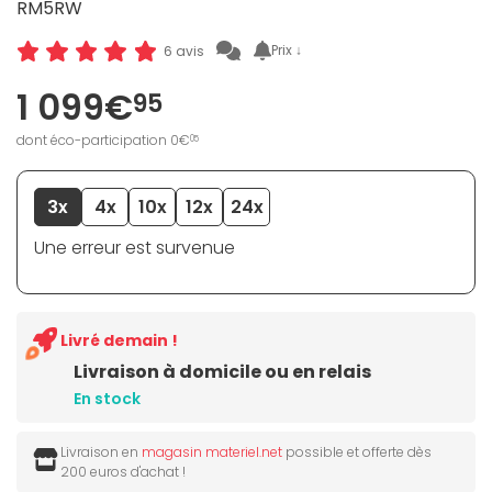
RM5RW
Prix ↓
6 avis
1 099€
95
dont éco-participation 0€
05
3x
4x
10x
12x
24x
Une erreur est survenue
Livré demain !
Livraison à domicile ou en relais
En stock
Livraison en
magasin materiel.net
possible et offerte dès
200 euros d'achat !