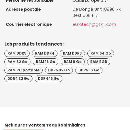
Personne responsable
G.Skill Europe B.V.
Adresse postale
De Donge Unit 10890, Px,
Best 5684 17.
Courrier électronique
eurotech@gskill.com
Les produits tendances :
RAM DDR5
RAM DDR4
RAM DDR3
RAM 64 Go
RAM 32 Go
RAM 16 Go
RAM 8 Go
RAM RGB
RAM PC portable
DDR5 32 Go
DDR5 16 Go
DDR4 32 Go
DDR4 16 Go
Meilleures ventes
Produits similaires