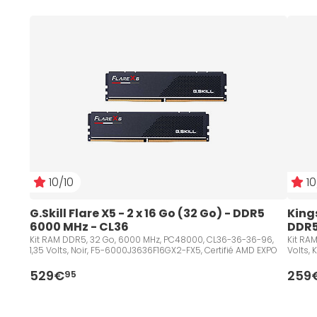
10/10
10
G.Skill Flare X5 - 2 x 16 Go (32 Go) - DDR5 
Kings
6000 MHz - CL36
DDR5
Kit RAM DDR5, 32 Go, 6000 MHz, PC48000, CL36-36-36-96,
Kit RA
1,35 Volts, Noir, F5-6000J3636F16GX2-FX5, Certifié AMD EXPO
Volts,
529€
259
95