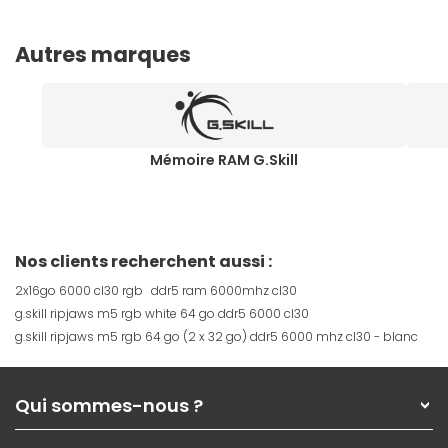
Autres marques
Mémoire RAM G.Skill
Nos clients recherchent aussi :
2x16go 6000 cl30 rgb
ddr5 ram 6000mhz cl30
g.skill ripjaws m5 rgb white 64 go ddr5 6000 cl30
g.skill ripjaws m5 rgb 64 go (2 x 32 go) ddr5 6000 mhz cl30 - blanc
Qui sommes-nous ?