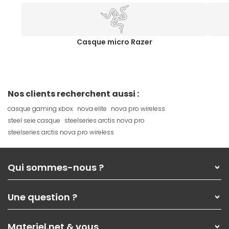
Casque micro Razer
Nos clients recherchent aussi :
casque gaming xbox
nova elite
nova pro wireless
steel seie casque
steelseries arctis nova pro
steelseries arctis nova pro wireless
Qui sommes-nous ?
Qui sommes-nous ?
Une question ?
Nos services
Les magasins Materiel.net
Rubrique d'aide / FAQ
Nos solutions pour les pros
Materiel.net & vous