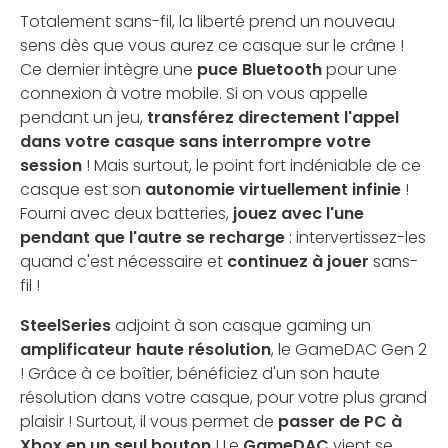
Totalement sans-fil, la liberté prend un nouveau
sens dès que vous aurez ce casque sur le crâne !
Ce dernier intègre une
puce Bluetooth
pour une
connexion à votre mobile. Si on vous appelle
pendant un jeu,
transférez directement l'appel
dans votre casque sans interrompre votre
session
! Mais surtout, le point fort indéniable de ce
casque est son
autonomie virtuellement infinie
!
Fourni avec deux batteries,
jouez avec l'une
pendant que l'autre se recharge
: intervertissez-les
quand c'est nécessaire et
continuez à jouer
sans-
fil !
SteelSeries
adjoint à son casque gaming un
amplificateur haute résolution
, le GameDAC Gen 2
! Grâce à ce boîtier, bénéficiez d'un son haute
résolution dans votre casque, pour votre plus grand
plaisir ! Surtout, il vous permet de
passer de PC à
Xbox en un seul bouton
! Le
GameDAC
vient se