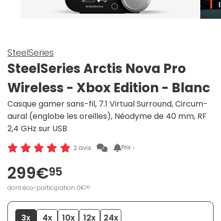
SteelSeries
SteelSeries Arctis Nova Pro
Wireless - Xbox Edition - Blanc
Casque gamer sans-fil, 7.1 Virtual Surround, Circum-
aural (englobe les oreilles), Néodyme de 40 mm, RF
2,4 GHz sur USB
Prix ↓
2 avis
299€
95
dont éco-participation 0€
26
3x
4x
10x
12x
24x