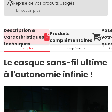
Reprise de vos produits usagés
En savoir plus
Description &
Pos
Produits
Caractéristiques
votr
complémentaires
techniques
ques
Description
Compléments
Q
Le casque sans-fil ultime
à l'autonomie infinie !