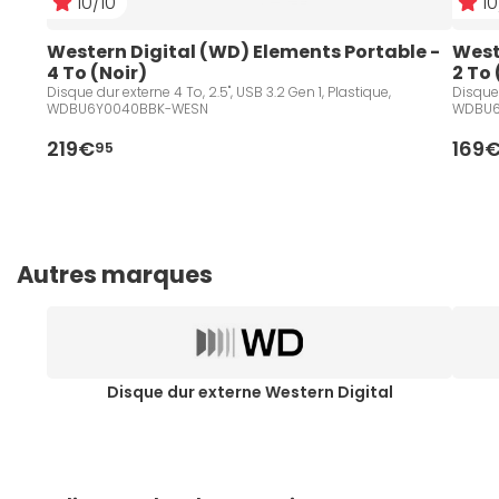
10/10
10
Western Digital (WD) Elements Portable - 
West
4 To (Noir)
2 To 
Disque dur externe 4 To, 2.5", USB 3.2 Gen 1, Plastique,
Disque 
WDBU6Y0040BBK-WESN
WDBU6
219€
169
95
Autres marques
Disque dur externe Western Digital