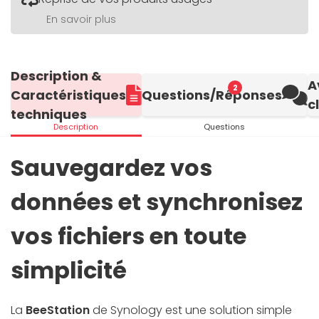
En savoir plus
Description &
A
2
Caractéristiques
Questions/Réponses
c
techniques
Description
Questions
Sauvegardez vos
données et synchronisez
vos fichiers en toute
simplicité
La
BeeStation
de Synology est une solution simple