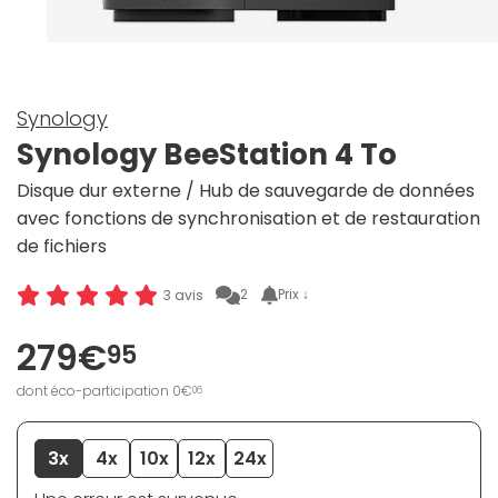
Synology
Synology BeeStation 4 To
Disque dur externe / Hub de sauvegarde de données
avec fonctions de synchronisation et de restauration
de fichiers
2
Prix ↓
3 avis
279€
95
dont éco-participation 0€
06
3x
4x
10x
12x
24x