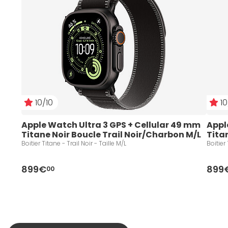
10/10
10
Apple Watch Ultra 3 GPS + Cellular 49 mm 
Appl
Titane Noir Boucle Trail Noir/Charbon M/L
Tita
Boitier Titane - Trail Noir - Taille M/L
899€
899
00