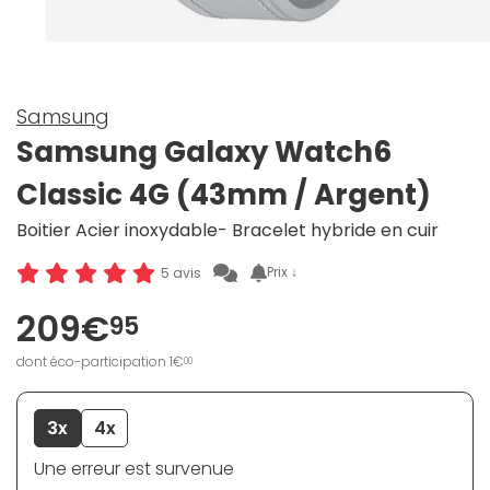
Samsung
Samsung Galaxy Watch6
Classic 4G (43mm / Argent)
Boitier Acier inoxydable- Bracelet hybride en cuir
Prix ↓
5 avis
209€
95
dont éco-participation 1€
00
3x
4x
Une erreur est survenue