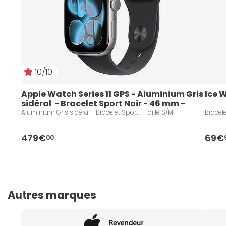
10/10
Apple Watch Series 11 GPS - Aluminium Gris 
Ice 
sidéral  - Bracelet Sport Noir - 46 mm - 
Taille S/M
Aluminium Gris sidéral - Bracelet Sport - Taille S/M
Bracele
479€
69€
00
Autres marques